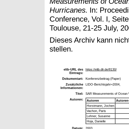
Measurements of Ocean
Hurricanes.
In: Proceed
Conference, Vol. I, Sei
Toulouse, 21-25 July, 20
Dieses Archiv kann nicht
stellen.
elib-URL des
https://elib.dlr.de/8130/
Eintrags:
Dokumentart:
Konferenzbeitrag (Paper)
Zusätzliche
LIDO-Berichtsjahr=2004,
Informationen:
Titel:
SAR Measurements of Ocean W
Autoren:
Autoren
Autoren
Horstmann, Jochen
Vachon, Paris
Lehner, Susanne
Hoja, Danielle
Datum:
2003