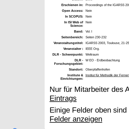
Erschienen in:
Proceedings of the IGARSS 2
Open Access:
Nein
In SCOPUS:
Nein
In ISI Web of
Nein
Science:
Band:
Vol. I
Seitenbereich:
Seiten 230-232
Veranstaltungstitel:
IGARSS 2003, Toulouse, 21-25
Veranstalter :
IEEE Org.
DLR - Schwerpunkt:
Weltraum
DLR -
W EO - Erdbeobachtung
Forschungsgebiet:
Standort:
Oberpfaffenhofen
Institute &
Institut für Methodik der Fern
Einrichtungen:
Nur für Mitarbeiter des 
Eintrags
Einige Felder oben sind
Felder anzeigen