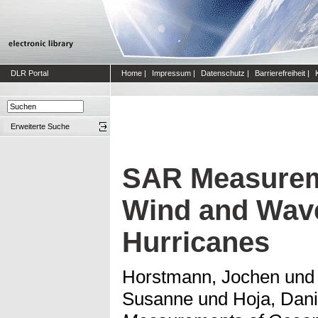
DLR Portal
Home
|
Impressum
|
Datenschutz
|
Barrierefreiheit
|
Erweiterte Suche
SAR Measurem
Wind and Wave
Hurricanes
Horstmann, Jochen
un
Susanne
und
Hoja, Dani