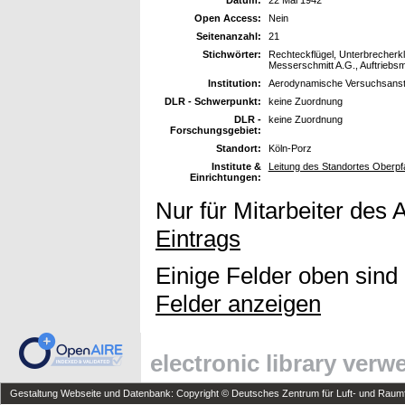
Open Access:
Nein
Seitenanzahl:
21
Stichwörter:
Rechteckflügel, Unterbrecherk
Messerschmitt A.G., Auftrieb
Institution:
Aerodynamische Versuchsansta
DLR - Schwerpunkt:
keine Zuordnung
DLR -
keine Zuordnung
Forschungsgebiet:
Standort:
Köln-Porz
Institute &
Leitung des Standortes Oberpf
Einrichtungen:
Nur für Mitarbeiter des 
Eintrags
Einige Felder oben sind
Felder anzeigen
electronic library ver
Gestaltung Webseite und Datenbank: Copyright © Deutsches Zentrum für Luft- und Raumfa