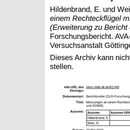
Hildenbrand, E.
und
Wei
einem Rechteckflügel m
(Erweiterung zu Bericht
Forschungsbericht. AV
Versuchsanstalt Götting
Dieses Archiv kann nicht
stellen.
elib-URL des
https://elib.dlr.de/81249/
Eintrags:
Dokumentart:
Berichtsreihe (DLR-Forschungs
Titel:
Messungen an einem Rechteckfl
und 42/W/6)
Autoren:
Autoren
Autoren-OR
Hildenbrand, E.
Weis, G.
Datum:
22 Mai 1942