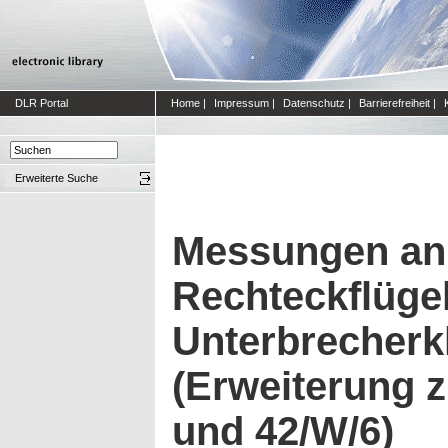
DLR Portal
Home
|
Impressum
|
Datenschutz
|
Barrierefreiheit
|
Erweiterte Suche
Messungen an
Rechteckflügel
Unterbrecherk
(Erweiterung z
und 42/W/6)