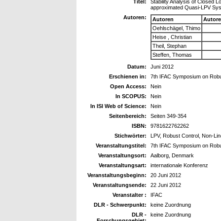
Titel:
Stability Analysis of Closed 
approximated Quasi-LPV Sy
Autoren:
Autoren
Autor
Oehlschägel, Thimo
Heise , Christian
Theil, Stephan
Steffen, Thomas
Datum:
Juni 2012
Erschienen in:
7th IFAC Symposium on Robu
Open Access:
Nein
In SCOPUS:
Nein
In ISI Web of Science:
Nein
Seitenbereich:
Seiten 349-354
ISBN:
9781622762262
Stichwörter:
LPV, Robust Control, Non-Li
Veranstaltungstitel:
7th IFAC Symposium on Robu
Veranstaltungsort:
Aalborg, Denmark
Veranstaltungsart:
internationale Konferenz
Veranstaltungsbeginn:
20 Juni 2012
Veranstaltungsende:
22 Juni 2012
Veranstalter :
IFAC
DLR - Schwerpunkt:
keine Zuordnung
DLR -
keine Zuordnung
Forschungsgebiet: