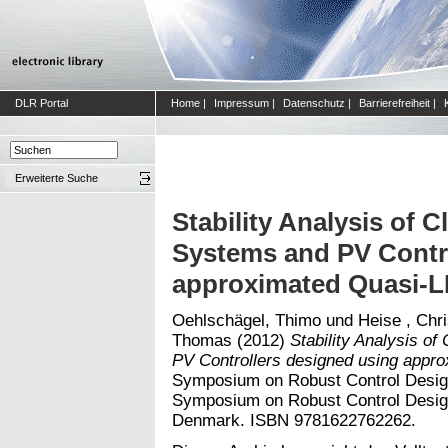
DLR Portal
Home
|
Impressum
|
Datenschutz
|
Barrierefreiheit
|
Erweiterte Suche
Stability Analysis of 
Systems and PV Contr
approximated Quasi-
Oehlschägel, Thimo
und
Heise , Chri
Thomas
(2012)
Stability Analysis o
PV Controllers designed using appr
Symposium on Robust Control Design
Symposium on Robust Control Design
Denmark. ISBN 9781622762262.