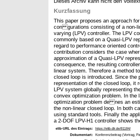
Dieses Archiv kann nicht den Volltext
Kurzfassung
This paper proposes an approach for 
con gurations consisting of a non-l
varying (LPV) controller. The LPV con
commonly based on a Quasi-LPV repr
regard to performance oriented contr
contribution considers the case wher
approximation of a Quasi-LPV represe
consequence, the resulting controller
linear system. Therefore a method to 
closed loop is introduced. Since th
representation of the closed loop, it r
LPV system globally representing the
convex optimization problem. In the l
optimization problem de nes an esti
the non-linear closed loop. In both 
using standard tools. Finally the appl
a 2-DOF LPV-H1 controller shows th
elib-URL des Eintrags:
https://elib.dlr.de/81184/
Dokumentart:
Konferenzbeitrag (Vortrag, P