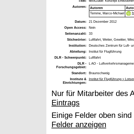
Titel:
flexiGuide: Konzept Emissione
Autoren:
Autoren
Auto
h
Temme, Marco-Michael
Datum:
21 Dezember 2012
Open Access:
Nein
Seitenanzahl:
33
Stichwörter:
Luftfahrt, Wetter, Gewitter, Win
Institution:
Deutsches Zentrum für Luft- u
Abteilung:
Institut für Flugführung
DLR - Schwerpunkt:
Luftfahrt
DLR -
L AO - Luftverkehrsmanagemen
Forschungsgebiet:
Standort:
Braunschweig
Institute &
Institut für Flugführung > Lots
Einrichtungen:
Nur für Mitarbeiter des 
Eintrags
Einige Felder oben sind
Felder anzeigen