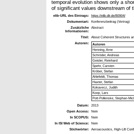
temporal evolution shows only a shor
of significant values downstream of t
elib-URL des Eintrags:
https://elib.dlr.de/80904/
Dokumentart:
Konferenzbeitrag (Vortrag)
Zusätzliche
Abstract
Informationen:
Titel:
About Coherent Structures and
Autoren:
Autoren
Henning, Arne
Schröder, Andreas
Geisler, Reinhard
Spehr, Carsten
Kröber, Stefan
Ahlefeldt, Thomas
Haxter, Stefan
Kokavecz, Judith
Koop, Lars
Pott-Pollenske, Stephan-Mic
Datum:
2013
Open Access:
Nein
In SCOPUS:
Nein
In ISI Web of Science:
Nein
Stichwörter:
Aeroacoustics, High-Lift Conf