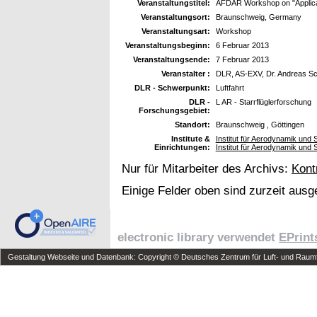
Veranstaltungstitel:
AFDAR Workshop on "Applicati
Veranstaltungsort:
Braunschweig, Germany
Veranstaltungsart:
Workshop
Veranstaltungsbeginn:
6 Februar 2013
Veranstaltungsende:
7 Februar 2013
Veranstalter :
DLR, AS-EXV, Dr. Andreas S
DLR - Schwerpunkt:
Luftfahrt
DLR -
L AR - Starrflüglerforschung
Forschungsgebiet:
Standort:
Braunschweig , Göttingen
Institute &
Institut für Aerodynamik und
Einrichtungen:
Institut für Aerodynamik und
Nur für Mitarbeiter des Archivs:
Kont
Einige Felder oben sind zurzeit ausg
electronic library verwendet
EPrint
Gestaltung Webseite und Datenbank: Copyright © Deutsches Zentrum für Luft- und Raumfa