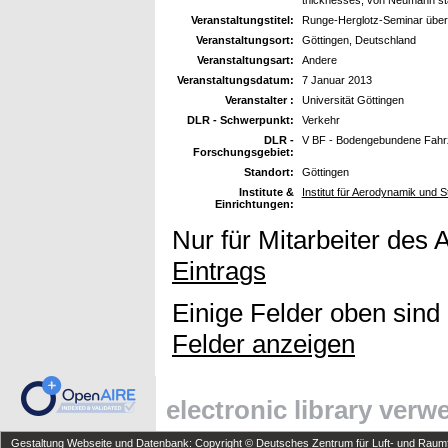
Veranstaltungstitel:
Runge-Herglotz-Seminar übe
Veranstaltungsort:
Göttingen, Deutschland
Veranstaltungsart:
Andere
Veranstaltungsdatum:
7 Januar 2013
Veranstalter :
Universität Göttingen
DLR - Schwerpunkt:
Verkehr
DLR -
V BF - Bodengebundene Fah
Forschungsgebiet:
Standort:
Göttingen
Institute &
Institut für Aerodynamik und
Einrichtungen:
Nur für Mitarbeiter des 
Eintrags
Einige Felder oben sind
Felder anzeigen
electronic library ver
Gestaltung Webseite und Datenbank: Copyright © Deutsches Zentrum für Luft- und Raumfa