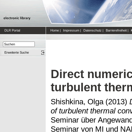
DLR Portal
Home
|
Impressum
|
Datenschutz
|
Barrierefreiheit
|
Erweiterte Suche
Direct numeric
turbulent ther
Shishkina, Olga
(2013)
of turbulent thermal con
Seminar über Angewand
Seminar von MI und NAM