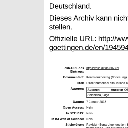
Deutschland.
Dieses Archiv kann nicht
stellen.
Offizielle URL:
http://ww
goettingen.de/en/194594
elib-URL des
https://elib.dlr.de/80772/
Eintrags:
Dokumentart:
Konferenzbeitrag (Vorlesung)
Titel:
Direct numerical simulations o
Autoren:
Autoren
Autoren-O
Shishkina, Olga
Datum:
7 Januar 2013
Open Access:
Nein
In SCOPUS:
Nein
In ISI Web of Science:
Nein
Stichwörter:
Rayleigh-Benard convection, b
thicknesses, von Neumann sta