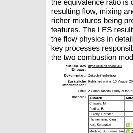
the equivalence ratio is 
resulting flow, mixing a
richer mixtures being pro
features. The LES result
the flow physics in detail
key processes responsibl
the two combustion mod
elib-URL des
https://elib.dlr.de/80515/
Eintrags:
Dokumentart:
Zeitschriftenbeitrag
Zusätzliche
Published online: 13. August 2
Informationen:
Titel:
A Computational Study of the
Autoren:
Autoren
Auto
Chapuis, M.
Fedina, E.
Fureby, Christer
Hannemann, Klaus
h
Karl, Sebastian
h
Martinez Schramm, Jan