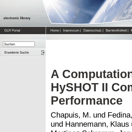
DLR Portal
Home
|
Impressum
|
Datenschutz
|
Barrierefreiheit
|
Erweiterte Suche
A Computation
HySHOT II Co
Performance
Chapuis, M.
und
Fedina,
und
Hannemann, Klaus