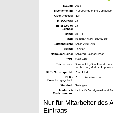
Datum:
2013
Erschienen in:
Proceedings of the Combustion 
Open Access:
Nein
In SCOPUS:
Ja
In ISI Web of
Ja
Science:
Band:
Vol. 34
DOI:
10.1016/j.proci.2012.07.014
Seitenbereich:
Seiten 2101-2109
Verlag:
Elsevier
Name der Reihe:
SciVerse ScienceDirect
ISSN:
1540-7489
Stichwörter:
Scramjet; HyShot II wind-tunne
combustion; Modes of operatio
DLR - Schwerpunkt:
Raumfahrt
DLR -
R RP - Raumtransport
Forschungsgebiet:
Standort:
Göttingen
Institute &
Institut für Aerodynamik und 
Einrichtungen:
Nur für Mitarbeiter des 
Eintrags