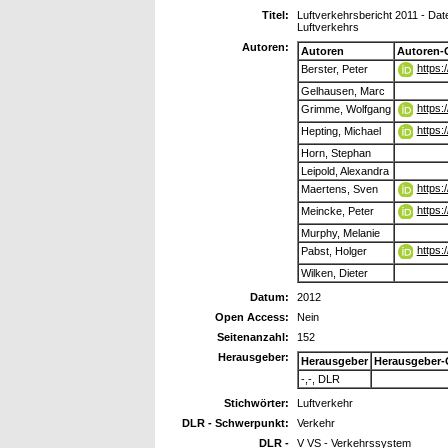
Titel:
Luftverkehrsbericht 2011 - Da
Luftverkehrs
Autoren:
Autoren
Autoren-
https:
Berster, Peter
Gelhausen, Marc
https:
Grimme, Wolfgang
https:
Hepting, Michael
Horn, Stephan
Leipold, Alexandra
https:
Maertens, Sven
https:
Meincke, Peter
Murphy, Melanie
https:
Pabst, Holger
Wilken, Dieter
Datum:
2012
Open Access:
Nein
Seitenanzahl:
152
Herausgeber:
Herausgeber
Herausgeber-
-,-, DLR
Stichwörter:
Luftverkehr
DLR - Schwerpunkt:
Verkehr
DLR -
V VS - Verkehrssystem