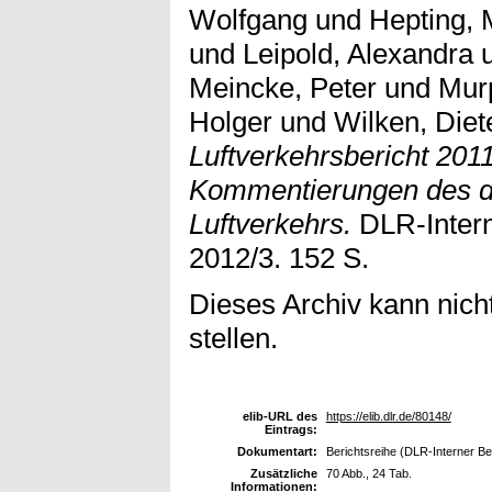
Wolfgang
und
Hepting, 
und
Leipold, Alexandra
Meincke, Peter
und
Mur
Holger
und
Wilken, Diet
Luftverkehrsbericht 201
Kommentierungen des d
Luftverkehrs.
DLR-Intern
2012/3. 152 S.
Dieses Archiv kann nicht
stellen.
elib-URL des
https://elib.dlr.de/80148/
Eintrags:
Dokumentart:
Berichtsreihe (DLR-Interner Be
Zusätzliche
70 Abb., 24 Tab.
Informationen: