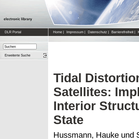
DLR Portal
Home
|
Impressum
|
Datenschutz
|
Barrierefreiheit
|
Erweiterte Suche
Tidal Distortio
Satellites: Imp
Interior Struc
State
Hussmann, Hauke
und