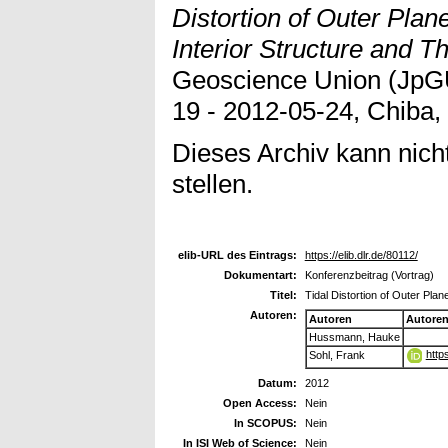
Distortion of Outer Plane
Interior Structure and T
Geoscience Union (JpGU
19 - 2012-05-24, Chiba,
Dieses Archiv kann nicht
stellen.
elib-URL des Eintrags:
https://elib.dlr.de/80112/
Dokumentart:
Konferenzbeitrag (Vortrag)
Titel:
Tidal Distortion of Outer Plane
Autoren:
Autoren
Autore
Hussmann, Hauke
http
Sohl, Frank
Datum:
2012
Open Access:
Nein
In SCOPUS:
Nein
In ISI Web of Science:
Nein