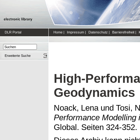
DLR Portal
Home
|
Impressum
|
Datenschutz
|
Barrierefreiheit
|
Erweiterte Suche
High-Performa
Geodynamics
Noack, Lena
und
Tosi, N
Performance Modelling 
Global. Seiten 324-352