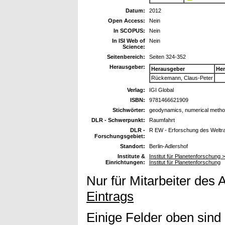
Datum:
2012
Open Access:
Nein
In SCOPUS:
Nein
In ISI Web of
Nein
Science:
Seitenbereich:
Seiten 324-352
Herausgeber:
Herausgeber
Her
Rückemann, Claus-Peter
Verlag:
IGI Global
ISBN:
9781466621909
Stichwörter:
geodynamics, numerical method
DLR - Schwerpunkt:
Raumfahrt
DLR -
R EW - Erforschung des Welt
Forschungsgebiet:
Standort:
Berlin-Adlershof
Institute &
Institut für Planetenforschung 
Einrichtungen:
Institut für Planetenforschung
Nur für Mitarbeiter des 
Eintrags
Einige Felder oben sind