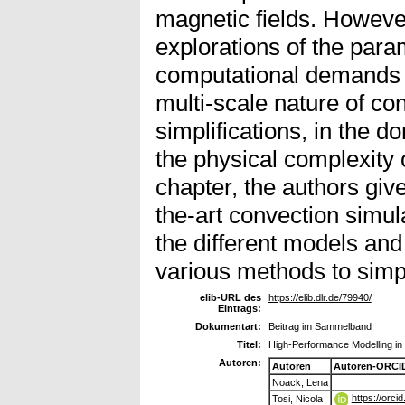
magnetic fields. Howeve
explorations of the para
computational demands 
multi-scale nature of co
simplifications, in the 
the physical complexity o
chapter, the authors give
the-art convection simul
the different models an
various methods to simp
elib-URL des
https://elib.dlr.de/79940/
Eintrags:
Dokumentart:
Beitrag im Sammelband
Titel:
High-Performance Modelling i
Autoren:
Autoren
Autoren-ORCI
Noack, Lena
https://orc
Tosi, Nicola