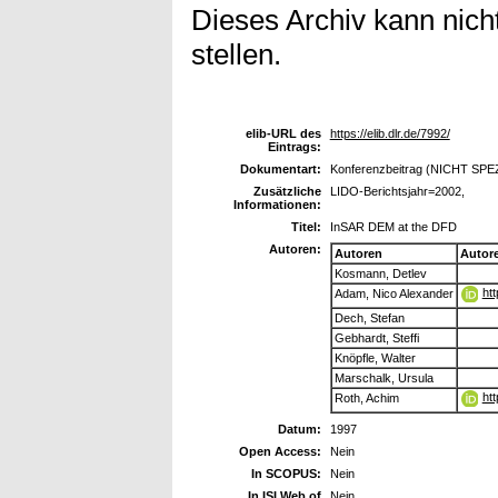
Dieses Archiv kann nicht
stellen.
elib-URL des
https://elib.dlr.de/7992/
Eintrags:
Dokumentart:
Konferenzbeitrag (NICHT SPE
Zusätzliche
LIDO-Berichtsjahr=2002,
Informationen:
Titel:
InSAR DEM at the DFD
Autoren:
Autoren
Autor
Kosmann, Detlev
ht
Adam, Nico Alexander
Dech, Stefan
Gebhardt, Steffi
Knöpfle, Walter
Marschalk, Ursula
ht
Roth, Achim
Datum:
1997
Open Access:
Nein
In SCOPUS:
Nein
In ISI Web of
Nein