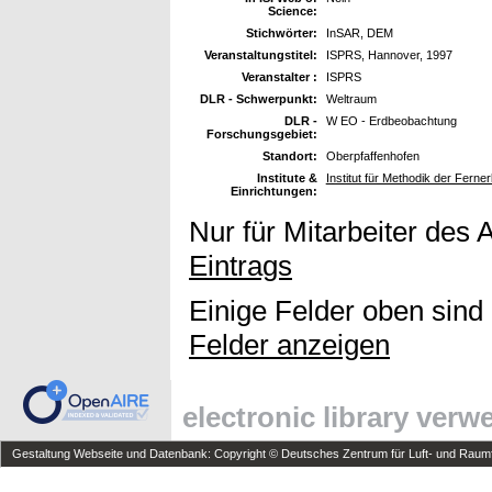
Science:
Stichwörter:
InSAR, DEM
Veranstaltungstitel:
ISPRS, Hannover, 1997
Veranstalter :
ISPRS
DLR - Schwerpunkt:
Weltraum
DLR -
W EO - Erdbeobachtung
Forschungsgebiet:
Standort:
Oberpfaffenhofen
Institute &
Institut für Methodik der Fern
Einrichtungen:
Nur für Mitarbeiter des 
Eintrags
Einige Felder oben sind
Felder anzeigen
electronic library ver
Gestaltung Webseite und Datenbank: Copyright © Deutsches Zentrum für Luft- und Raumfa