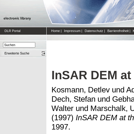
DLR Portal
Home
|
Impressum
|
Datenschutz
|
Barrierefreiheit
|
Erweiterte Suche
InSAR DEM at
Kosmann, Detlev
und
Ad
Dech, Stefan
und
Gebhar
Walter
und
Marschalk, 
(1997)
InSAR DEM at t
1997.