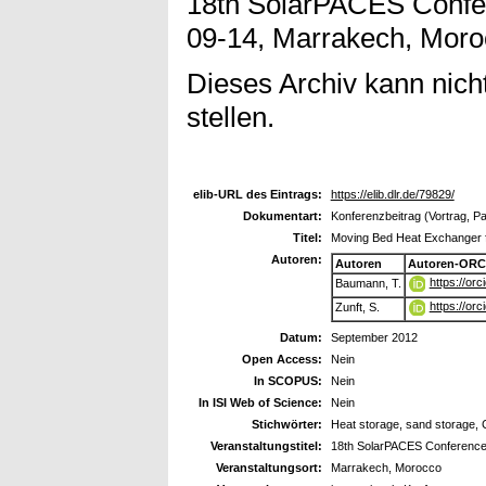
18th SolarPACES Confer
09-14, Marrakech, Moro
Dieses Archiv kann nicht
stellen.
elib-URL des Eintrags:
https://elib.dlr.de/79829/
Dokumentart:
Konferenzbeitrag (Vortrag, P
Titel:
Moving Bed Heat Exchanger f
Autoren:
Autoren
Autoren-ORC
https://or
Baumann, T.
https://or
Zunft, S.
Datum:
September 2012
Open Access:
Nein
In SCOPUS:
Nein
In ISI Web of Science:
Nein
Stichwörter:
Heat storage, sand storage,
Veranstaltungstitel:
18th SolarPACES Conferenc
Veranstaltungsort:
Marrakech, Morocco