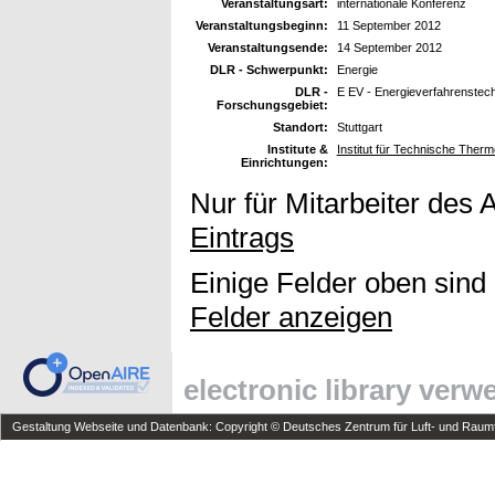
Veranstaltungsart:
internationale Konferenz
Veranstaltungsbeginn:
11 September 2012
Veranstaltungsende:
14 September 2012
DLR - Schwerpunkt:
Energie
DLR -
E EV - Energieverfahrenstec
Forschungsgebiet:
Standort:
Stuttgart
Institute &
Institut für Technische The
Einrichtungen:
Nur für Mitarbeiter des 
Eintrags
Einige Felder oben sind
Felder anzeigen
electronic library ver
Gestaltung Webseite und Datenbank: Copyright © Deutsches Zentrum für Luft- und Raumfa