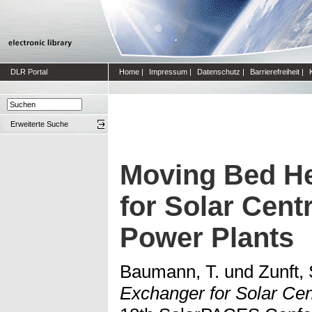
DLR Portal
Home
|
Impressum
|
Datenschutz
|
Barrierefreiheit
|
Erweiterte Suche
Moving Bed H
for Solar Cent
Power Plants
Baumann, T.
und
Zunft, 
Exchanger for Solar Cen