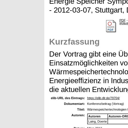
Energie Speicher Sympo
- 2012-03-07, Stuttgart,
PDF
-
858k
Kurzfassung
Der Vortrag gibt eine Üb
Einsatzmöglichkeiten v
Wärmespeichertechnolo
Energieeffizienz in Ind
die aktuellen Entwickl
elib-URL des Eintrags:
https://elib.dlr.de/79704/
Dokumentart:
Konferenzbeitrag (Vortrag)
Titel:
Wärmespeichertechnologien fü
Autoren:
Autoren
Autoren-ORC
Laing, Doerte