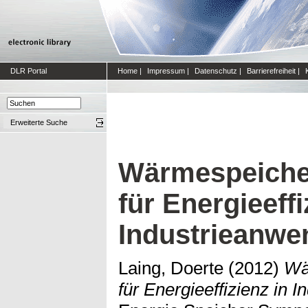
DLR Portal
Home
|
Impressum
|
Datenschutz
|
Barrierefreiheit
|
Erweiterte Suche
Wärmespeiche
für Energieeffi
Industrieanw
Laing, Doerte
(2012)
Wä
für Energieeffizienz in 