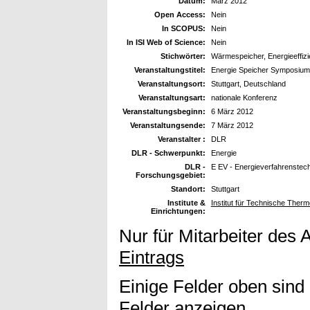
Datum:
März 2012
Open Access:
Nein
In SCOPUS:
Nein
In ISI Web of Science:
Nein
Stichwörter:
Wärmespeicher, Energieeffiz
Veranstaltungstitel:
Energie Speicher Symposium 
Veranstaltungsort:
Stuttgart, Deutschland
Veranstaltungsart:
nationale Konferenz
Veranstaltungsbeginn:
6 März 2012
Veranstaltungsende:
7 März 2012
Veranstalter :
DLR
DLR - Schwerpunkt:
Energie
DLR -
E EV - Energieverfahrenstec
Forschungsgebiet:
Standort:
Stuttgart
Institute &
Institut für Technische The
Einrichtungen:
Nur für Mitarbeiter des 
Eintrags
Einige Felder oben sind
Felder anzeigen