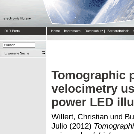
DLR Portal
Home
|
Impressum
|
Datenschutz
|
Barrierefreiheit
|
Erweiterte Suche
Tomographic p
velocimetry us
power LED ill
Willert, Christian
und
Bu
Julio
(2012)
Tomographic