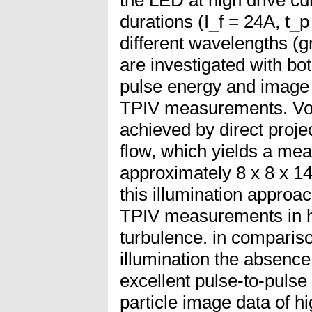
durations (I_f = 24A, t_
different wavelengths (
are investigated with bo
pulse energy and image q
TPIV measurements. Volu
achieved by direct proje
flow, which yields a me
approximately 8 x 8 x 14
this illumination approa
TPIV measurements in 
turbulence. in comparis
illumination the absence
excellent pulse-to-pulse 
particle image data of hi