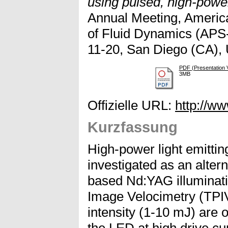
using pulsed, high-powe
Annual Meeting, America
of Fluid Dynamics (APS
11-20, San Diego (CA),
PDF (Presentation 
3MB
Offizielle URL:
http://ww
Kurzfassung
High-power light emittin
investigated as an alterna
based Nd:YAG illuminati
Image Velocimetry (TPIV)
intensity (1-10 mJ) are o
the LED at high drive cu