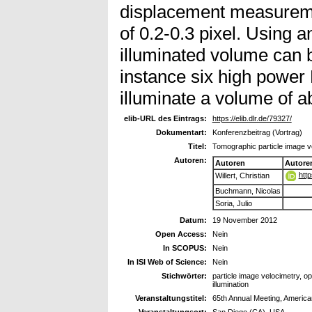
displacement measureme
of 0.2-0.3 pixel. Using 
illuminated volume can b
instance six high power 
illuminate a volume of 
elib-URL des Eintrags:
https://elib.dlr.de/79327/
Dokumentart:
Konferenzbeitrag (Vortrag)
Titel:
Tomographic particle image ve
Autoren:
Autoren
Autore
htt
Willert, Christian
Buchmann, Nicolas
Soria, Julio
Datum:
19 November 2012
Open Access:
Nein
In SCOPUS:
Nein
In ISI Web of Science:
Nein
Stichwörter:
particle image velocimetry, op
illumination
Veranstaltungstitel:
65th Annual Meeting, America