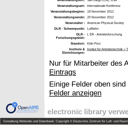
Veranstaltungsort:
San Diego (CA), USA
Veranstaltungsart:
internationale Konferenz
Veranstaltungsbeginn:
18 November 2012
Veranstaltungsende:
20 November 2012
Veranstalter :
American Physical Society
DLR - Schwerpunkt:
Luftfahrt
DLR -
L ER - Antriebsforschung
Forschungsgebiet:
Standort:
Köln-Porz
Institute &
Institut für Antriebstechnik 
Einrichtungen:
Nur für Mitarbeiter des 
Eintrags
Einige Felder oben sind
Felder anzeigen
electronic library ver
Gestaltung Webseite und Datenbank: Copyright © Deutsches Zentrum für Luft- und Raumfa