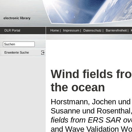
DLR Portal
Home
|
Impressum
|
Datenschutz
|
Barrierefreiheit
|
Erweiterte Suche
Wind fields f
the ocean
Horstmann, Jochen
un
Susanne
und
Rosenthal
fields from ERS SAR ov
and Wave Validation Wo