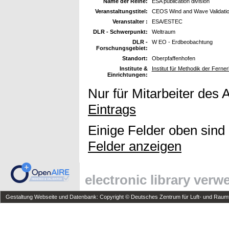
Name der Reihe:
ESA publication division
Veranstaltungstitel:
CEOS Wind and Wave Validati
Veranstalter :
ESA/ESTEC
DLR - Schwerpunkt:
Weltraum
DLR -
W EO - Erdbeobachtung
Forschungsgebiet:
Standort:
Oberpfaffenhofen
Institute &
Institut für Methodik der Fern
Einrichtungen:
Nur für Mitarbeiter des 
Eintrags
Einige Felder oben sind
Felder anzeigen
electronic library ver
Gestaltung Webseite und Datenbank: Copyright © Deutsches Zentrum für Luft- und Raumfa