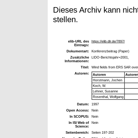
Dieses Archiv kann nicht
stellen.
elib-URL des
https://elib.dlr.de/7897/
Eintrags:
Dokumentart:
Konferenzbeitrag (Paper)
Zusätzliche
LIDO-Berichtsjahr=2001,
Informationen:
Titel:
Wind fields from ERS SAR over
Autoren:
Autoren
Autore
Horstmann, Jochen
Koch, W.
Lehner, Susanne
Rosenthal, Wolfgang
Datum:
1997
Open Access:
Nein
In SCOPUS:
Nein
In ISI Web of
Nein
Science:
Seitenbereich:
Seiten 197-202