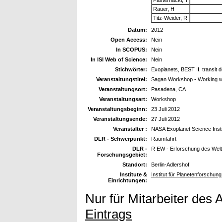
Rauer, H
Titz-Weider, R
Datum:
2012
Open Access:
Nein
In SCOPUS:
Nein
In ISI Web of Science:
Nein
Stichwörter:
Exoplanets, BEST II, transit d
Veranstaltungstitel:
Sagan Workshop - Working wi
Veranstaltungsort:
Pasadena, CA
Veranstaltungsart:
Workshop
Veranstaltungsbeginn:
23 Juli 2012
Veranstaltungsende:
27 Juli 2012
Veranstalter :
NASA Exoplanet Science Insti
DLR - Schwerpunkt:
Raumfahrt
DLR -
R EW - Erforschung des Wel
Forschungsgebiet:
Standort:
Berlin-Adlershof
Institute &
Institut für Planetenforschu
Einrichtungen:
Nur für Mitarbeiter des 
Eintrags