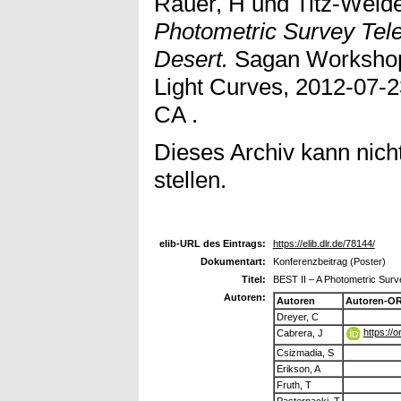
Rauer, H
und
Titz-Weide
Photometric Survey Tel
Desert.
Sagan Workshop 
Light Curves, 2012-07-2
CA .
Dieses Archiv kann nicht
stellen.
elib-URL des Eintrags:
https://elib.dlr.de/78144/
Dokumentart:
Konferenzbeitrag (Poster)
Titel:
BEST II – A Photometric Surv
Autoren:
Autoren
Autoren-OR
Dreyer, C
https://
Cabrera, J
Csizmadia, S
Erikson, A
Fruth, T
Pasternacki, T