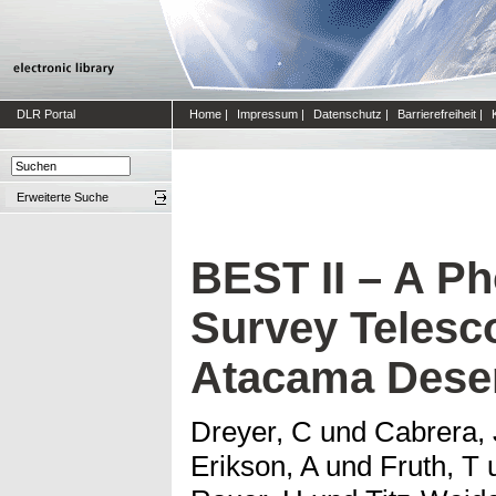
DLR Portal
Home
|
Impressum
|
Datenschutz
|
Barrierefreiheit
|
Erweiterte Suche
BEST II – A P
Survey Telesco
Atacama Dese
Dreyer, C
und
Cabrera, 
Erikson, A
und
Fruth, T