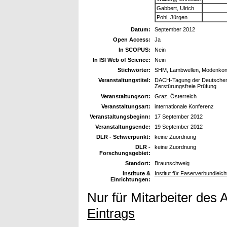
Gabbert, Ulrich
Pohl, Jürgen
Datum:
September 2012
Open Access:
Ja
In SCOPUS:
Nein
In ISI Web of Science:
Nein
Stichwörter:
SHM, Lambwellen, Modenkon
Veranstaltungstitel:
DACH-Tagung der Deutschen, 
Zerstürungsfreie Prüfung
Veranstaltungsort:
Graz, Österreich
Veranstaltungsart:
internationale Konferenz
Veranstaltungsbeginn:
17 September 2012
Veranstaltungsende:
19 September 2012
DLR - Schwerpunkt:
keine Zuordnung
DLR -
keine Zuordnung
Forschungsgebiet:
Standort:
Braunschweig
Institute &
Institut für Faserverbundleic
Einrichtungen:
Nur für Mitarbeiter des 
Eintrags