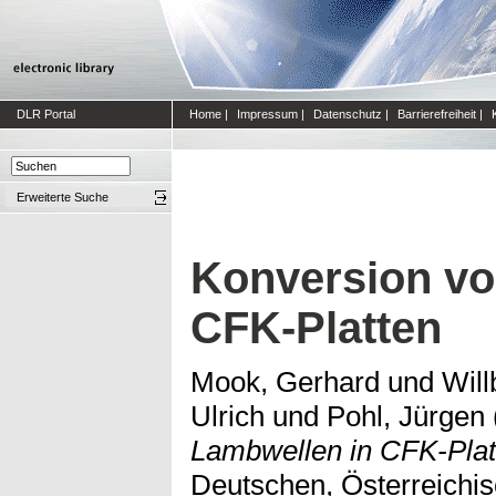
DLR Portal
Home
|
Impressum
|
Datenschutz
|
Barrierefreiheit
|
Erweiterte Suche
Konversion vo
CFK-Platten
Mook, Gerhard
und
Will
Ulrich
und
Pohl, Jürgen
Lambwellen in CFK-Plat
Deutschen, Österreichi