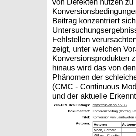
von Defekten nutzen zu
Konversionsbedingungen
Beitrag konzentriert sic
Untersuchungsergebnisse
Fehlstellen verursacht
zeigt, unter welchen Vo
Konversionsprodukten zu
hinaus wird das von den
Phänomen der schleich
(CMC - Continuous Mode
und der aktuelle Erkennt
elib-URL des Eintrags:
https://elib.dlr.de/77706/
Dokumentart:
Konferenzbeitrag (Vortrag, P
Titel:
Konversion von Lambwellen i
Autoren:
Autoren
Autoren
Mook, Gerhard
Willberg, Christian