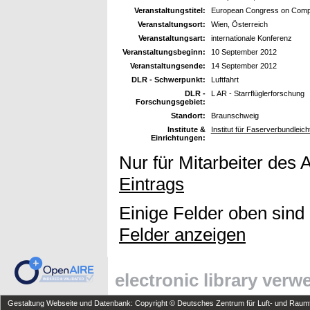
Veranstaltungstitel:
European Congress on Comput
Veranstaltungsort:
Wien, Österreich
Veranstaltungsart:
internationale Konferenz
Veranstaltungsbeginn:
10 September 2012
Veranstaltungsende:
14 September 2012
DLR - Schwerpunkt:
Luftfahrt
DLR -
L AR - Starrflüglerforschung
Forschungsgebiet:
Standort:
Braunschweig
Institute &
Institut für Faserverbundleic
Einrichtungen:
Nur für Mitarbeiter des 
Eintrags
Einige Felder oben sind
Felder anzeigen
electronic library ver
Gestaltung Webseite und Datenbank: Copyright © Deutsches Zentrum für Luft- und Raumfa