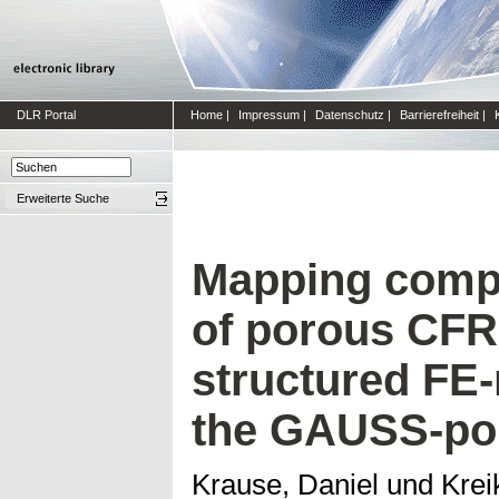
DLR Portal
Home
|
Impressum
|
Datenschutz
|
Barrierefreiheit
|
Erweiterte Suche
Mapping compl
of porous CFR
structured FE
the GAUSS-po
Krause, Daniel
und
Krei