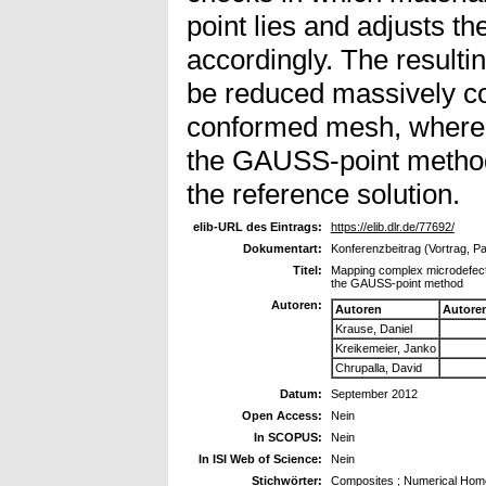
point lies and adjusts th
accordingly. The resulti
be reduced massively c
conformed mesh, wherea
the GAUSS-point method 
the reference solution.
elib-URL des Eintrags:
https://elib.dlr.de/77692/
Dokumentart:
Konferenzbeitrag (Vortrag, P
Titel:
Mapping complex microdefect
the GAUSS-point method
Autoren:
Autoren
Autore
Krause, Daniel
Kreikemeier, Janko
Chrupalla, David
Datum:
September 2012
Open Access:
Nein
In SCOPUS:
Nein
In ISI Web of Science:
Nein
Stichwörter:
Composites ; Numerical Homog