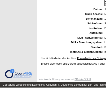
Datum:
J
Open Access:
N
Seitenanzahl:
1
Stichwörter:
S
Institution:
Abteilung:
T
DLR - Schwerpunkt:
L
DLR - Forschungsgebiet:
L
Standort:
B
Institute & Einrichtungen:
I
Nur für Mitarbeiter des Archivs:
Kontrollseite des Eintrag
Einige Felder oben sind zurzeit ausgeblendet:
Alle Felder
electronic library verwendet
EPrints 3.3.12
Gestaltung Webseite und Datenbank: Copyright © Deutsches Zentrum für Luft- und Raumfa