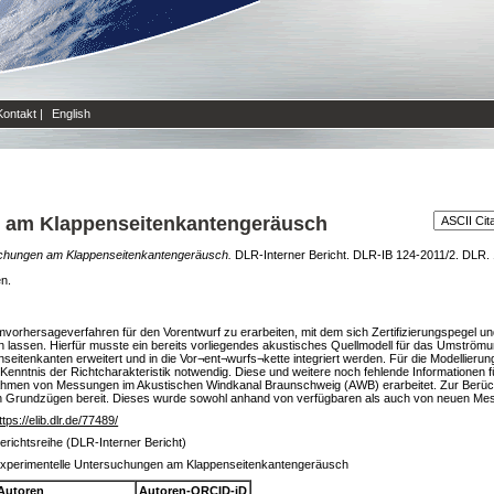
Kontakt
|
English
n am Klappenseitenkantengeräusch
uchungen am Klappenseitenkantengeräusch.
DLR-Interner Bericht. DLR-IB 124-2011/2. DLR. 
en.
vorhersageverfahren für den Vorentwurf zu erarbeiten, mit dem sich Zertifizierungspegel u
 lassen. Hierfür musste ein bereits vorliegendes akustisches Quellmodell für das Umström
seitenkanten erweitert und in die Vor¬ent¬wurfs¬kette integriert werden. Für die Modellier
Kenntnis der Richtcharakteristik notwendig. Diese und weitere noch fehlende Informationen
en von Messungen im Akustischen Windkanal Braunschweig (AWB) erarbeitet. Zur Berücksic
en Grundzügen bereit. Dieses wurde sowohl anhand von verfügbaren als auch von neuen Mess
ttps://elib.dlr.de/77489/
erichtsreihe (DLR-Interner Bericht)
xperimentelle Untersuchungen am Klappenseitenkantengeräusch
Autoren
Autoren-ORCID-iD