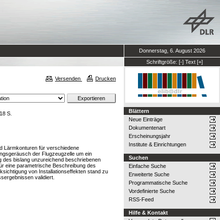
Donnerstag, 6. August 2026
Schriftgröße:
[-]
Text
[+]
Versenden
Drucken
Blättern
18 S.
Neue Einträge
Dokumentenart
Erscheinungsjahr
Institute & Einrichtungen
nd Lärmkonturen für verschiedene
ungsgeräusch der Flugzeugzelle um ein
Suchen
ung des bislang unzureichend beschriebenen
 für eine parametrische Beschreibung des
Einfache Suche
htigung von Installationseffekten stand zu
Erweiterte Suche
ergebnissen validiert.
Programmatische Suche
Vordefinierte Suche
RSS-Feed
Hilfe & Kontakt