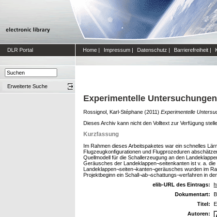
DLR Portal
Home
|
Impressum
|
Datenschutz
|
Barrierefreiheit
|
Erweiterte Suche
Experimentelle Untersuchunge
Rossignol, Karl-Stéphane
(2011)
Experimentelle Unters
Dieses Archiv kann nicht den Volltext zur Verfügung stell
Kurzfassung
Im Rahmen dieses Arbeitspaketes war ein schnelles Lärm
Flugzeugkonfigurationen und Flugprozeduren abschätzen
Quellmodell für die Schallerzeugung an den Landeklappen
Geräusches der Landeklappen¬seitenkanten ist v. a. die 
Landeklappen¬seiten¬kanten¬geräusches wurden im Rahm
Projektbeginn ein Schall¬ab¬schattungs¬verfahren in d
elib-URL des Eintrags:
h
Dokumentart:
B
Titel:
E
Autoren: