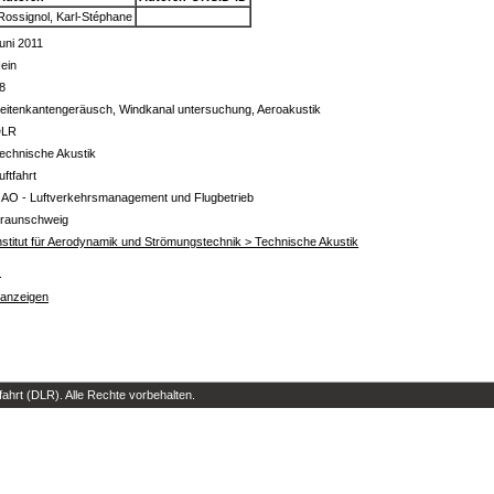
Rossignol, Karl-Stéphane
uni 2011
ein
8
eitenkantengeräusch, Windkanal untersuchung, Aeroakustik
DLR
echnische Akustik
uftfahrt
 AO - Luftverkehrsmanagement und Flugbetrieb
raunschweig
nstitut für Aerodynamik und Strömungstechnik > Technische Akustik
s
 anzeigen
hrt (DLR). Alle Rechte vorbehalten.