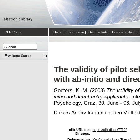
DLR Portal
Home
|
Impressum
|
Datenschutz
|
Barrierefreiheit
|
Erweiterte Suche
The validity of pilot s
with ab-initio and dire
Goeters, K.-M.
(2003)
The validity of
initio and direct entry applicants.
Inte
Psychology, Graz, 30. June - 06. Jul
Dieses Archiv kann nicht den Volltext
elib-URL des
https://elib.dlr.de/7712/
Eintrags:
Dokumentart:
Konferenzbeitrag (Paper)