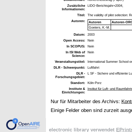
Zusätzliche
LIDO-Berichtsjahr=2004,
Informationen:
Titel:
The validity of pilot selection: 
Autoren:
Autoren
Autoren-ORC
Goeters, K.-M.
Datum:
2003
Open Access:
Nein
In SCOPUS:
Nein
In ISI Web of
Nein
Science:
Veranstaltungstitel:
International Summer School on
DLR - Schwerpunkt:
Luftfahrt
DLR -
L SF - Sichere und effiziente L
Forschungsgebiet:
Standort:
Köln-Porz
Institute &
Institut für Luft- und Raumfah
Einrichtungen:
Nur für Mitarbeiter des Archivs:
Kont
Einige Felder oben sind zurzeit ausg
electronic library verwendet
EPrint