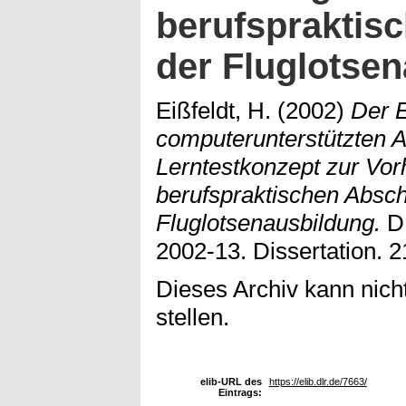
berufspraktis
der Fluglotse
Eißfeldt, H.
(2002)
Der E
computerunterstützten 
Lerntestkonzept zur Vor
berufspraktischen Absch
Fluglotsenausbildung.
DL
2002-13. Dissertation. 2
Dieses Archiv kann nicht
stellen.
elib-URL des
https://elib.dlr.de/7663/
Eintrags: