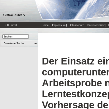
DLR Portal
Home
|
Impressum
|
Datenschutz
|
Barrierefreiheit
|
Erweiterte Suche
Der Einsatz ei
computerunter
Arbeitsprobe 
Lerntestkonze
Vorhersage des