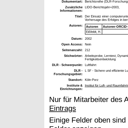
Dokumentart:
Berichtsreihe (DLR-Forschungsb
Zusätzliche
LIDO-Berichtsjahr=2003,
Informationen:
Titel:
Der Einsatz einer computerunt
Vorhersage des Erfolges in ber
Autoren:
Autoren
Autoren-ORCID-
Eißfeldt, H.
Datum:
2002
Open Access:
Nein
Seitenanzahl:
212
Stichwörter:
Arbeitsprobe, Lerntest, Dynami
Fertigkeitsentwicklung
DLR - Schwerpunkt:
Luftfahrt
DLR -
L SF - Sichere und effiziente L
Forschungsgebiet:
Standort:
Köln-Porz
Institute &
Institut für Luft- und Raumfah
Einrichtungen:
Nur für Mitarbeiter des 
Eintrags
Einige Felder oben sind