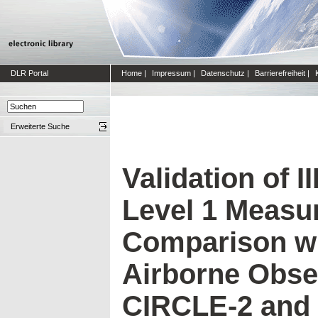
DLR Portal
Home
|
Impressum
|
Datenschutz
|
Barrierefreiheit
|
Erweiterte Suche
Validation of 
Level 1 Measu
Comparison wi
Airborne Obse
CIRCLE-2 and 