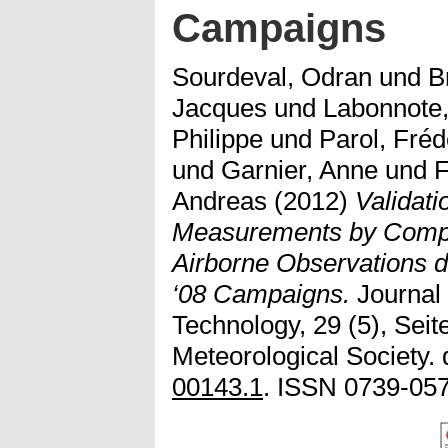
Campaigns
Sourdeval, Odran
und
B
Jacques
und
Labonnote,
Philippe
und
Parol, Fréd
und
Garnier, Anne
und
F
Andreas
(2012)
Validat
Measurements by Compa
Airborne Observations 
‘08 Campaigns.
Journal
Technology, 29 (5), Sei
Meteorological Society. 
00143.1
. ISSN 0739-057