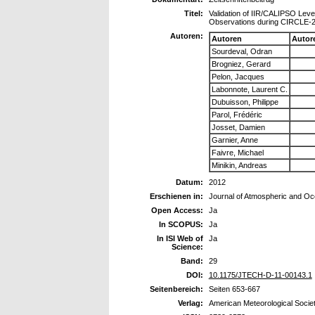
Titel:
Validation of IIR/CALIPSO Lev
Observations during CIRCLE-2
Autoren:
Autoren
Autor
Sourdeval, Odran
Brogniez, Gerard
Pelon, Jacques
Labonnote, Laurent C.
Dubuisson, Philippe
Parol, Frédéric
Josset, Damien
Garnier, Anne
Faivre, Michael
Minikin, Andreas
Datum:
2012
Erschienen in:
Journal of Atmospheric and O
Open Access:
Ja
In SCOPUS:
Ja
In ISI Web of
Ja
Science:
Band:
29
DOI:
10.1175/JTECH-D-11-00143.1
Seitenbereich:
Seiten 653-667
Verlag:
American Meteorological Socie