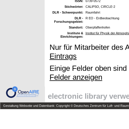
ISSN:
0739-0572
Stichwörter:
CALIPSO, CIRCLE-2
DLR - Schwerpunkt:
Raumfahrt
DLR -
R EO - Erdbeobachtung
Forschungsgebiet:
Standort:
Oberpfaffenhofen
Institute &
Institut für Physik der Atmosp
Einrichtungen:
Nur für Mitarbeiter des 
Eintrags
Einige Felder oben sind
Felder anzeigen
electronic library ver
Gestaltung Webseite und Datenbank: Copyright © Deutsches Zentrum für Luft- und Raumfa