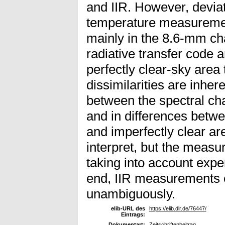
and IIR. However, deviat
temperature measurement
mainly in the 8.6-mm ch
radiative transfer code 
perfectly clear-sky area
dissimilarities are inhere
between the spectral ch
and in differences betwe
and imperfectly clear ar
interpret, but the measu
taking into account exper
end, IIR measurements 
unambiguously.
elib-URL des
https://elib.dlr.de/76447/
Eintrags:
Dokumentart:
Zeitschriftenbeitrag