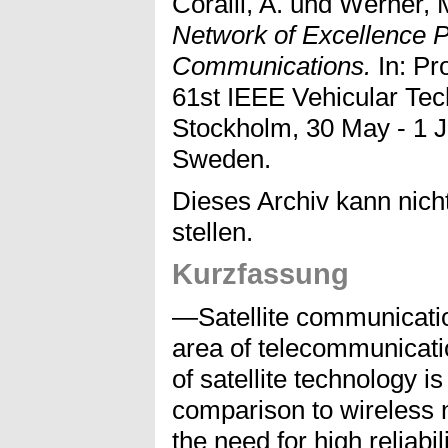
Coralli, A.
und
Werner, 
Network of Excellence Pr
Communications.
In: Pr
61st IEEE Vehicular Te
Stockholm, 30 May - 1 J
Sweden.
Dieses Archiv kann nicht
stellen.
Kurzfassung
—Satellite communicatio
area of telecommunicati
of satellite technology is
comparison to wireless 
the need for high reliabil