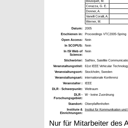
Bousquet, M.
Corazza, G. E.
Donner, A.
Vanelli Coralli, A.
Werner, M.
Datum:
2005
Erschienen in:
Proceedings VTC2005-Spring
Open Access:
Nein
In SCOPUS:
Nein
In ISI Web of
Nein
Science:
Stichwörter:
SatNex, Satellite Communicati
Veranstaltungstitel:
61st IEEE Vehicular Technolog
Veranstaltungsort:
Stockholm, Sweden
Veranstaltungsart:
internationale Konferenz
Veranstalter :
IEEE
DLR - Schwerpunkt:
Weltraum
DLR -
W - keine Zuordnung
Forschungsgebiet:
Standort:
Oberpfaffenhofen
Institute &
Institut für Kommunikation und 
Einrichtungen:
Nur für Mitarbeiter des 