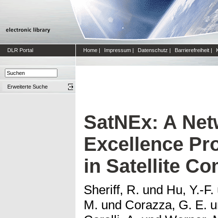
DLR Portal
Home
|
Impressum
|
Datenschutz
|
Barrierefreiheit
|
Erweiterte Suche
SatNEx: A Net
Excellence Pro
in Satellite C
Sheriff, R.
und
Hu, Y.-F.
M.
und
Corazza, G. E.
u