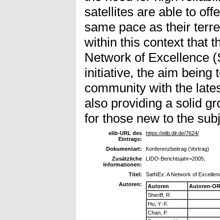
satellites are able to of
same pace as their terres
within this context that 
Network of Excellence (
initiative, the aim being
community with the lates
also providing a solid g
for those new to the sub
elib-URL des
https://elib.dlr.de/7624/
Eintrags:
Dokumentart:
Konferenzbeitrag (Vortrag)
Zusätzliche
LIDO-Berichtsjahr=2005,
Informationen:
Titel:
SatNEx: A Network of Excellenc
Autoren:
Autoren
Autoren-OR
Sheriff, R.
Hu, Y.-F.
Chan, P.