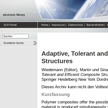
DLR Portal
Home
|
Impressum
|
Datenschutz
|
Barrierefreiheit
|
Erweiterte Suche
Adaptive, Tolerant and
Structures
Wiedemann (Editor), Martin
und
Sina
Tolerant and Efficient Composite Str
Springer Heidelberg New York Dordr
Dieses Archiv kann nicht den Volltext
Kurzfassung
Polymer composites offer the possibili
material is produced simultaneously w