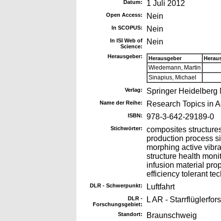
Datum:
1 Juli 2012
Open Access:
Nein
In SCOPUS:
Nein
In ISI Web of
Nein
Science:
Herausgeber:
Herausgeber
Herau
Wiedemann, Martin
Sinapius, Michael
Verlag:
Springer Heidelberg
Name der Reihe:
Research Topics in 
ISBN:
978-3-642-29189-0
Stichwörter:
composites structures
production process si
morphing active vibrat
structure health moni
infusion material prop
efficiency tolerant te
DLR - Schwerpunkt:
Luftfahrt
DLR -
L AR - Starrflüglerfo
Forschungsgebiet:
Standort:
Braunschweig