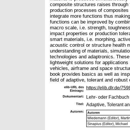
composite structures raises through f
production processes of composites o
integrate more functions thus making
functions can be improved by combina
macro scale, i.e. strength, toughnes
impact properties or production toler
smart materials, i.e. morphing, active
acoustic control or structure health
understanding of materials, simulati
technologies and adaptronics. These 
lightweight solutions for application
vehicles, airframe and space struct
book provides basics as well as inspi
field of adaptive, tolerant and robus
elib-URL des
https://elib.dlr.de/759
Eintrags:
Dokumentart:
Lehr- oder Fachbuch
Titel:
Adaptive, Tolerant an
Autoren:
Autoren
Wiedemann (Editor), Marti
Sinapius (Editor), Michael