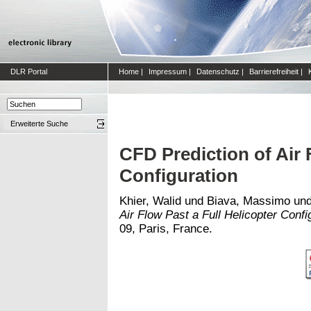
DLR Portal
Home
|
Impressum
|
Datenschutz
|
Barrierefreiheit
|
Erweiterte Suche
CFD Prediction of Air 
Configuration
Khier, Walid
und
Biava, Massimo
un
Air Flow Past a Full Helicopter Confi
09, Paris, France.