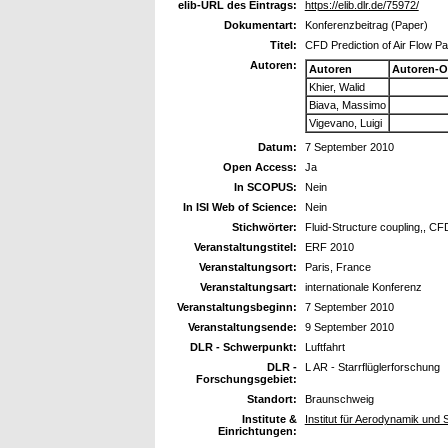
elib-URL des Eintrags:
https://elib.dlr.de/75972/
Dokumentart:
Konferenzbeitrag (Paper)
Titel:
CFD Prediction of Air Flow Pas
Autoren:
Autoren
Autoren-O
Khier, Walid
Biava, Massimo
Vigevano, Luigi
Datum:
7 September 2010
Open Access:
Ja
In SCOPUS:
Nein
In ISI Web of Science:
Nein
Stichwörter:
Fluid-Structure coupling,, CF
Veranstaltungstitel:
ERF 2010
Veranstaltungsort:
Paris, France
Veranstaltungsart:
internationale Konferenz
Veranstaltungsbeginn:
7 September 2010
Veranstaltungsende:
9 September 2010
DLR - Schwerpunkt:
Luftfahrt
DLR -
L AR - Starrflüglerforschung
Forschungsgebiet:
Standort:
Braunschweig
Institute &
Institut für Aerodynamik un
Einrichtungen: