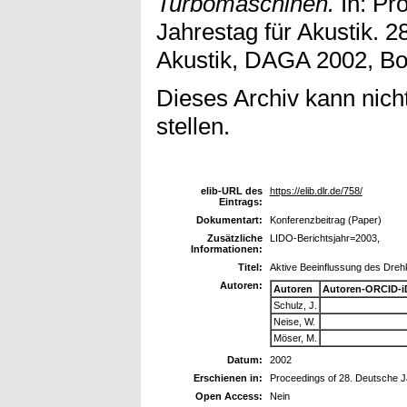
Turbomaschinen.
In: Pr
Jahrestag für Akustik. 2
Akustik, DAGA 2002, Bo
Dieses Archiv kann nicht
stellen.
elib-URL des
https://elib.dlr.de/758/
Eintrags:
Dokumentart:
Konferenzbeitrag (Paper)
Zusätzliche
LIDO-Berichtsjahr=2003,
Informationen:
Titel:
Aktive Beeinflussung des Dreh
Autoren:
Autoren
Autoren-ORCID-i
Schulz, J.
Neise, W.
Möser, M.
Datum:
2002
Erschienen in:
Proceedings of 28. Deutsche Ja
Open Access:
Nein