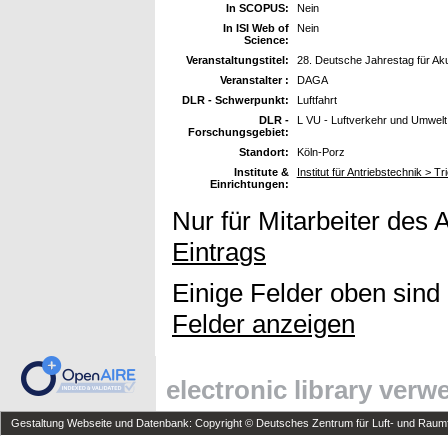
In SCOPUS:
Nein
In ISI Web of
Nein
Science:
Veranstaltungstitel:
28. Deutsche Jahrestag für Ak
Veranstalter :
DAGA
DLR - Schwerpunkt:
Luftfahrt
DLR -
L VU - Luftverkehr und Umwelt
Forschungsgebiet:
Standort:
Köln-Porz
Institute &
Institut für Antriebstechnik >
Einrichtungen:
Nur für Mitarbeiter des 
Eintrags
Einige Felder oben sind
Felder anzeigen
electronic library ver
Gestaltung Webseite und Datenbank: Copyright © Deutsches Zentrum für Luft- und Raumfa