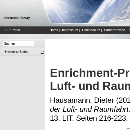
DLR Portal
Home
|
Impressum
|
Datenschutz
|
Barrierefreiheit
|
Erweiterte Suche
Enrichment-Pr
Luft- und Rau
Hausamann, Dieter
(20
der Luft- und Raumfahrt
13. LIT. Seiten 216-22