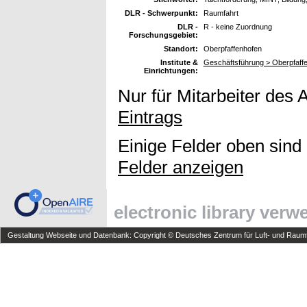
DLR - Schwerpunkt:
Raumfahrt
DLR -
R - keine Zuordnung
Forschungsgebiet:
Standort:
Oberpfaffenhofen
Institute &
Geschäftsführung > Oberpfaff
Einrichtungen:
Nur für Mitarbeiter des 
Eintrags
Einige Felder oben sind
Felder anzeigen
electronic library ver
Gestaltung Webseite und Datenbank: Copyright © Deutsches Zentrum für Luft- und Raumfa