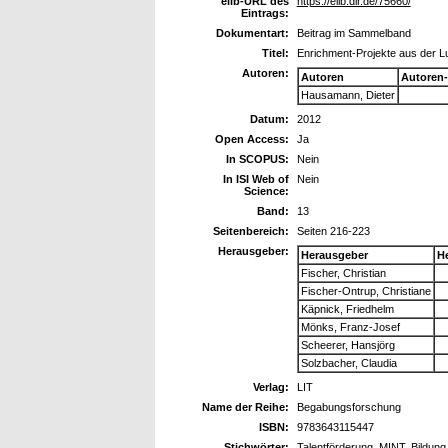
elib-URL des
https://elib.dlr.de/75660/
Eintrags:
Dokumentart:
Beitrag im Sammelband
Titel:
Enrichment-Projekte aus der L
Autoren:
Autoren
Autoren
Hausamann, Dieter
Datum:
2012
Open Access:
Ja
In SCOPUS:
Nein
In ISI Web of
Nein
Science:
Band:
13
Seitenbereich:
Seiten 216-223
Herausgeber:
Herausgeber
H
Fischer, Christian
Fischer-Ontrup, Christiane
Käpnick, Friedhelm
Mönks, Franz-Josef
Scheerer, Hansjörg
Solzbacher, Claudia
Verlag:
LIT
Name der Reihe:
Begabungsforschung
ISBN:
9783643115447
Stichwörter:
Talentförderung, MINT, Bildun