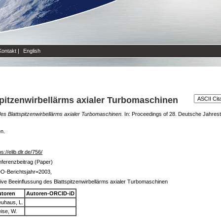
Kontakt
|
English
spitzenwirbellärms axialer Turbomaschinen
des Blattspitzenwirbellärms axialer Turbomaschinen.
In: Proceedings of 28. Deutsche Jahrest
en.
ps://elib.dlr.de/756/
ferenzbeitrag (Paper)
O-Berichtsjahr=2003,
ive Beeinflussung des Blattspitzenwirbellärms axialer Turbomaschinen
utoren
Autoren-ORCID-iD
uhaus, L.
ise, W.