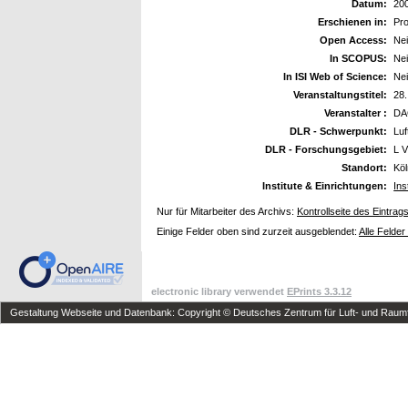
Datum:
20
Erschienen in:
Pro
Open Access:
Ne
In SCOPUS:
Ne
In ISI Web of Science:
Ne
Veranstaltungstitel:
28.
Veranstalter :
DA
DLR - Schwerpunkt:
Luf
DLR - Forschungsgebiet:
L V
Standort:
Kö
Institute & Einrichtungen:
Ins
Nur für Mitarbeiter des Archivs:
Kontrollseite des Eintrag
Einige Felder oben sind zurzeit ausgeblendet:
Alle Felder
electronic library verwendet
EPrints 3.3.12
Gestaltung Webseite und Datenbank: Copyright © Deutsches Zentrum für Luft- und Raumfa