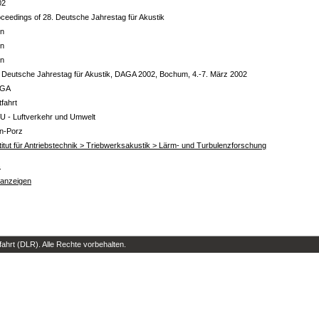
02
ceedings of 28. Deutsche Jahrestag für Akustik
in
in
in
 Deutsche Jahrestag für Akustik, DAGA 2002, Bochum, 4.-7. März 2002
GA
tfahrt
U - Luftverkehr und Umwelt
ln-Porz
titut für Antriebstechnik > Triebwerksakustik > Lärm- und Turbulenzforschung
s
 anzeigen
hrt (DLR). Alle Rechte vorbehalten.