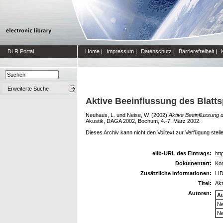
DLR Portal
Home
|
Impressum
|
Datenschutz
|
Barrierefreiheit
|
Erweiterte Suche
Aktive Beeinflussung des Blatt
Neuhaus, L.
und
Neise, W.
(2002)
Aktive Beeinflussung 
Akustik, DAGA 2002, Bochum, 4.-7. März 2002.
Dieses Archiv kann nicht den Volltext zur Verfügung stell
elib-URL des Eintrags:
htt
Dokumentart:
Kon
Zusätzliche Informationen:
LID
Titel:
Akt
Autoren:
A
Ne
Ne