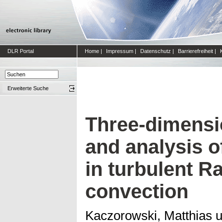
DLR Portal
Home
|
Impressum
|
Datenschutz
|
Barrierefreiheit
|
Erweiterte Suche
Three-dimensio
and analysis o
in turbulent R
convection
Kaczorowski, Matthias