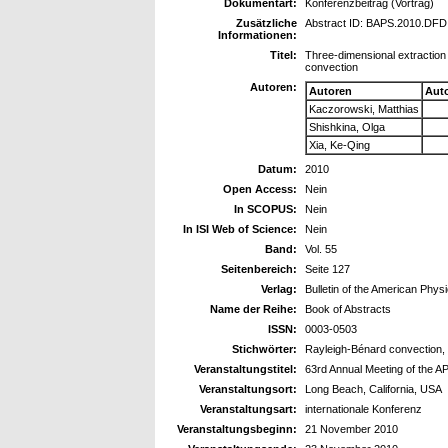
Dokumentart:
Konferenzbeitrag (Vortrag)
Zusätzliche
Abstract ID: BAPS.2010.DFD.
Informationen:
Titel:
Three-dimensional extraction 
convection
Autoren:
Autoren
Aut
Kaczorowski, Matthias
Shishkina, Olga
Xia, Ke-Qing
Datum:
2010
Open Access:
Nein
In SCOPUS:
Nein
In ISI Web of Science:
Nein
Band:
Vol. 55
Seitenbereich:
Seite 127
Verlag:
Bulletin of the American Physi
Name der Reihe:
Book of Abstracts
ISSN:
0003-0503
Stichwörter:
Rayleigh-Bénard convection, 
Veranstaltungstitel:
63rd Annual Meeting of the A
Veranstaltungsort:
Long Beach, California, USA
Veranstaltungsart:
internationale Konferenz
Veranstaltungsbeginn:
21 November 2010