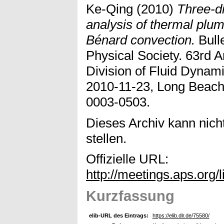
Ke-Qing
(2010)
Three-d
analysis of thermal plum
Bénard convection.
Bulle
Physical Society. 63rd 
Division of Fluid Dynam
2010-11-23, Long Beach
0003-0503.
Dieses Archiv kann nicht
stellen.
Offizielle URL:
http://meetings.aps.or
Kurzfassung
elib-URL des Eintrags:
https://elib.dlr.de/75580/