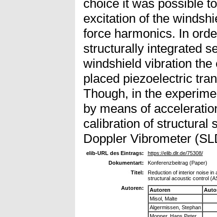
choice it was possible to
excitation of the windshi
force harmonics. In order
structurally integrated s
windshield vibration the
placed piezoelectric tr
Though, in the experime
by means of acceleration
calibration of structura
Doppler Vibrometer (SL
elib-URL des Eintrags:
https://elib.dlr.de/75308/
Dokumentart:
Konferenzbeitrag (Paper)
Titel:
Reduction of interior noise 
structural acoustic control (
Autoren:
Autoren
Auto
Misol, Malte
Algermissen, Stephan
Monner, Hans Peter