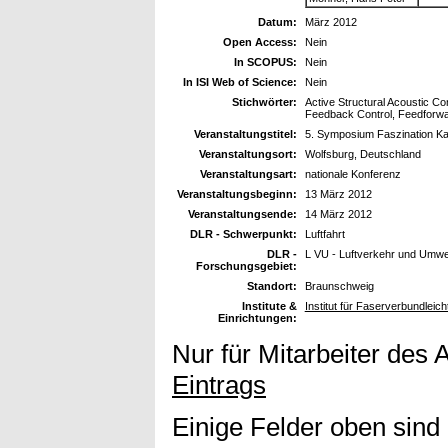
Datum:
März 2012
Open Access:
Nein
In SCOPUS:
Nein
In ISI Web of Science:
Nein
Stichwörter:
Active Structural Acoustic Co
Feedback Control, Feedforwa
Veranstaltungstitel:
5. Symposium Faszination K
Veranstaltungsort:
Wolfsburg, Deutschland
Veranstaltungsart:
nationale Konferenz
Veranstaltungsbeginn:
13 März 2012
Veranstaltungsende:
14 März 2012
DLR - Schwerpunkt:
Luftfahrt
DLR -
L VU - Luftverkehr und Umwel
Forschungsgebiet:
Standort:
Braunschweig
Institute &
Institut für Faserverbundleic
Einrichtungen:
Nur für Mitarbeiter des 
Eintrags
Einige Felder oben sind