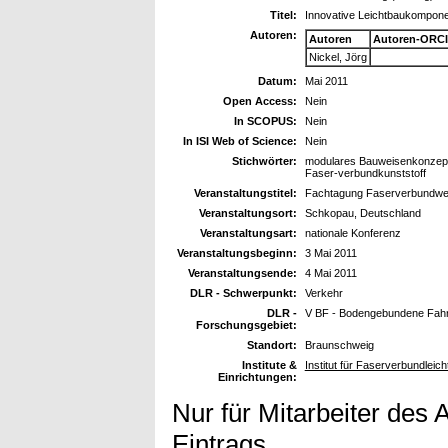
Titel:
Innovative Leichtbaukompon
Autoren:
Autoren
Autoren-ORCI
Nickel, Jörg
Datum:
Mai 2011
Open Access:
Nein
In SCOPUS:
Nein
In ISI Web of Science:
Nein
Stichwörter:
modulares Bauweisenkonzept,
Faser-verbundkunststoff
Veranstaltungstitel:
Fachtagung Faserverbundwer
Veranstaltungsort:
Schkopau, Deutschland
Veranstaltungsart:
nationale Konferenz
Veranstaltungsbeginn:
3 Mai 2011
Veranstaltungsende:
4 Mai 2011
DLR - Schwerpunkt:
Verkehr
DLR -
V BF - Bodengebundene Fah
Forschungsgebiet:
Standort:
Braunschweig
Institute &
Institut für Faserverbundleic
Einrichtungen:
Nur für Mitarbeiter des 
Eintrags