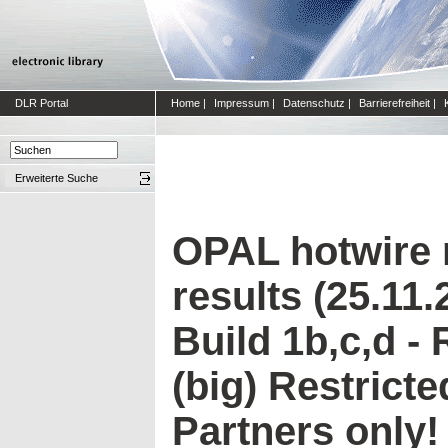
DLR Portal
Home
|
Impressum
|
Datenschutz
|
Barrierefreiheit
|
Erweiterte Suche
OPAL hotwire
results (25.11.
Build 1b,c,d -
(big) Restrict
Partners only!