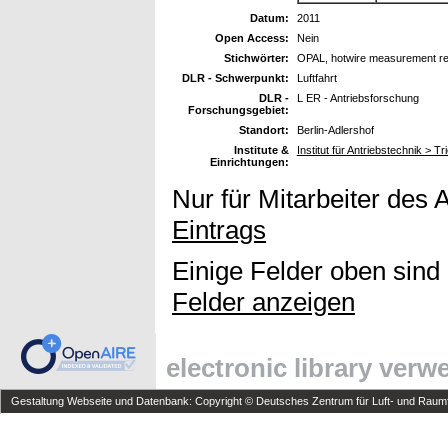
Datum:
2011
Open Access:
Nein
Stichwörter:
OPAL, hotwire measurement resu
DLR - Schwerpunkt:
Luftfahrt
DLR -
L ER - Antriebsforschung
Forschungsgebiet:
Standort:
Berlin-Adlershof
Institute &
Institut für Antriebstechnik > 
Einrichtungen:
Nur für Mitarbeiter des 
Eintrags
Einige Felder oben sind
Felder anzeigen
electronic library ver
Gestaltung Webseite und Datenbank: Copyright © Deutsches Zentrum für Luft- und Raumfa