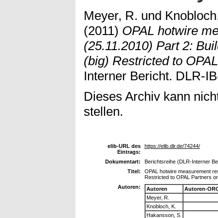
Meyer, R.
und
Knobloch,
(2011)
OPAL hotwire me
(25.11.2010) Part 2: Bui
(big) Restricted to OPAL
Interner Bericht. DLR-I
Dieses Archiv kann nicht
stellen.
elib-URL des
https://elib.dlr.de/74244/
Eintrags:
Dokumentart:
Berichtsreihe (DLR-Interner Be
Titel:
OPAL hotwire measurement resul
Restricted to OPAL Partners on
Autoren:
Autoren
Autoren-ORC
Meyer, R.
Knobloch, K.
Hakansson, S.