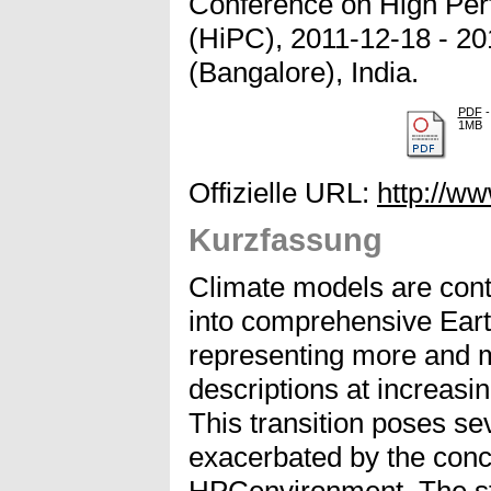
Conference on High Pe
(HiPC), 2011-12-18 - 20
(Bangalore), India.
PDF
-
1MB
Offizielle URL:
http://ww
Kurzfassung
Climate models are cont
into comprehensive Ea
representing more and 
descriptions at increasi
This transition poses se
exacerbated by the conc
HPCenvironment. The st