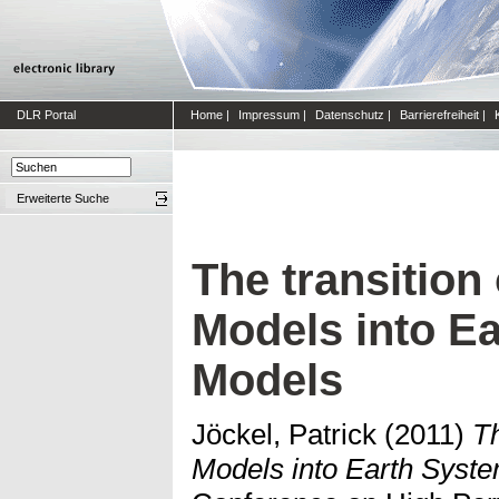
DLR Portal
Home
|
Impressum
|
Datenschutz
|
Barrierefreiheit
|
Erweiterte Suche
The transition
Models into E
Models
Jöckel, Patrick
(2011)
Th
Models into Earth Syst