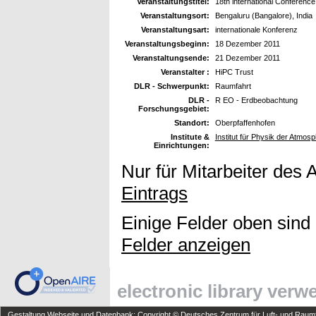
Veranstaltungstitel:
18th international Conferen
Veranstaltungsort:
Bengaluru (Bangalore), India
Veranstaltungsart:
internationale Konferenz
Veranstaltungsbeginn:
18 Dezember 2011
Veranstaltungsende:
21 Dezember 2011
Veranstalter :
HiPC Trust
DLR - Schwerpunkt:
Raumfahrt
DLR -
R EO - Erdbeobachtung
Forschungsgebiet:
Standort:
Oberpfaffenhofen
Institute &
Institut für Physik der Atmo
Einrichtungen:
Nur für Mitarbeiter des 
Eintrags
Einige Felder oben sind
Felder anzeigen
electronic library ver
Gestaltung Webseite und Datenbank: Copyright © Deutsches Zentrum für Luft- und Raumfa