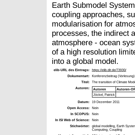
Earth Submodel System, 
coupling approaches, suc
modularisation for atmo
processes, the indirect a
atmosphere - ocean syst
of a high resolution lim
into a global model.
elib-URL des Eintrags:
https://elib.dlr.de/73930/
Dokumentart:
Konferenzbeitrag (Vorlesung)
Titel:
The transition of Climate Mo
Autoren:
Autoren
Autoren-OR
Jöckel, Patrick
Datum:
19 Dezember 2011
Open Access:
Nein
In SCOPUS:
Nein
In ISI Web of Science:
Nein
Stichwörter:
global modelling, Earth Syst
Computing, Coupling