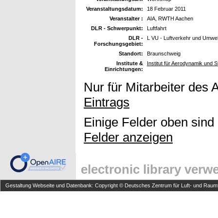
Veranstaltungsdatum:
18 Februar 2011
Veranstalter :
AIA, RWTH Aachen
DLR - Schwerpunkt:
Luftfahrt
DLR -
L VU - Luftverkehr und Umwel
Forschungsgebiet:
Standort:
Braunschweig
Institute &
Institut für Aerodynamik und 
Einrichtungen:
Nur für Mitarbeiter des 
Eintrags
Einige Felder oben sind
Felder anzeigen
electronic library ver
Gestaltung Webseite und Datenbank: Copyright © Deutsches Zentrum für Luft- und Raumfa