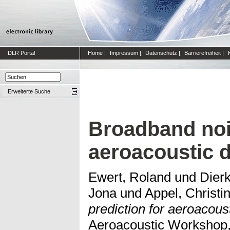
DLR Portal
Home
|
Impressum
|
Datenschutz
|
Barrierefreiheit
|
Erweiterte Suche
Broadband nois
aeroacoustic 
Ewert, Roland
und
Dier
Jona
und
Appel, Christi
prediction for aeroacous
Aeroacoustic Workshop,