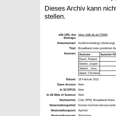
Dieses Archiv kann nicht
stellen.
elib-URL des
https://elib.dlr.de/73689/
Eintrags:
Dokumentart:
Konferenzbeitrag (Vorlesung)
Titel:
Broadband noise prediction fo
Autoren:
Autoren
Autoren-O
Ewert, Roland
Dierke, Jurgen
Siebert , Jona
Appel, Christina
Datum:
18 Februar 2011
Open Access:
Nein
In SCOPUS:
Nein
In ISI Web of Science:
Nein
Stichwörter:
CAA, RPM, Broadband Noise
Veranstaltungstitel:
Korean-German Aeroacousti
Veranstaltungsort:
Aachen
Veranstaltungsart:
Workshop