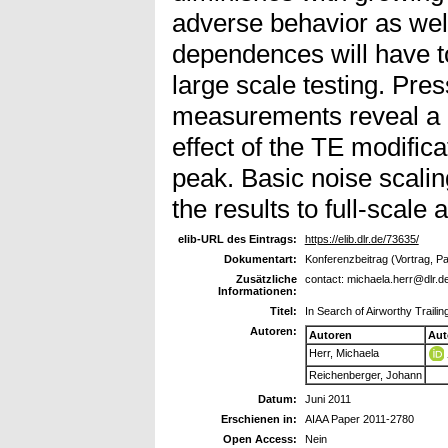
adverse behavior as wel
dependences will have to
large scale testing. Pres
measurements reveal a 
effect of the TE modificat
peak. Basic noise scaling
the results to full-scale
elib-URL des Eintrags:
https://elib.dlr.de/73635/
Dokumentart:
Konferenzbeitrag (Vortrag, P
Zusätzliche
contact: michaela.herr@dlr.d
Informationen:
Titel:
In Search of Airworthy Trail
Autoren:
Autoren
Aut
Herr, Michaela
Reichenberger, Johann
Datum:
Juni 2011
Erschienen in:
AIAA Paper 2011-2780
Open Access:
Nein