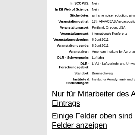
In SCOPUS:
Nein
In ISI Web of Science:
Nein
Stichwörter:
airframe noise reduction, air
Veranstaltungstitel:
17th AIAA/CEAS Aeroacousti
Veranstaltungsort:
Portland, Oregon, USA
Veranstaltungsart:
internationale Konferenz
Veranstaltungsbeginn:
6 Juni 2011
Veranstaltungsende:
8 Juni 2011
Veranstalter :
American Institute for Aerona
DLR - Schwerpunkt:
Luftfahrt
DLR -
L VU - Luftverkehr und Umwe
Forschungsgebiet:
Standort:
Braunschweig
Institute &
Institut für Aerodynamik und
Einrichtungen:
Nur für Mitarbeiter des 
Eintrags
Einige Felder oben sind
Felder anzeigen