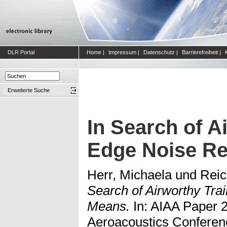
DLR Portal
Home
|
Impressum
|
Datenschutz
|
Barrierefreiheit
|
Erweiterte Suche
In Search of Ai
Edge Noise R
Herr, Michaela
und
Reic
Search of Airworthy Tra
Means.
In: AIAA Paper 
Aeroacoustics Conferen