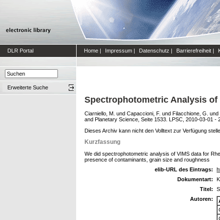
DLR Portal
Home
|
Impressum
|
Datenschutz
|
Barrierefreiheit
|
Erweiterte Suche
Spectrophotometric Analysis of 
Ciarniello, M.
und
Capaccioni, F.
und
Filacchione, G.
und
and Planetary Science, Seite 1533. LPSC, 2010-03-01 -
Dieses Archiv kann nicht den Volltext zur Verfügung stell
Kurzfassung
We did spectrophotometric analysis of VIMS data for Rhea,
presence of contaminants, grain size and roughness
elib-URL des Eintrags:
h
Dokumentart:
K
Titel:
S
Autoren: