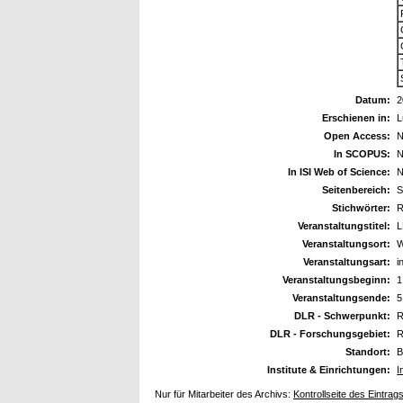
Datum:
2
Erschienen in:
L
Open Access:
N
In SCOPUS:
N
In ISI Web of Science:
N
Seitenbereich:
S
Stichwörter:
R
Veranstaltungstitel:
Veranstaltungsort:
W
Veranstaltungsart:
i
Veranstaltungsbeginn:
1
Veranstaltungsende:
5
DLR - Schwerpunkt:
R
DLR - Forschungsgebiet:
R
Standort:
B
Institute & Einrichtungen:
I
Nur für Mitarbeiter des Archivs:
Kontrollseite des Eintrag