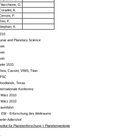
Filacchione, G.
Coradini, A.
Cerroni, P.
Tosi, F.
Stephan, K.
010
unar and Planetary Science
ein
ein
ein
eite 1533
hea, Cassini, VIMS, Titan
LPSC
oodlands, Texas
nternationale Konferenz
 März 2010
 März 2010
aumfahrt
 EW - Erforschung des Weltraums
erlin-Adlershof
nstitut für Planetenforschung > Planetengeologie
s