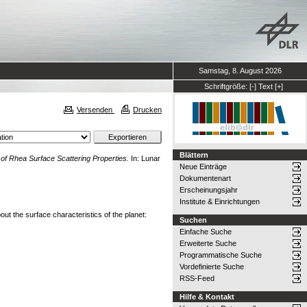
Samstag, 8. August 2026
Schriftgröße:
[-]
Text
[+]
Versenden
Drucken
Blättern
of Rhea Surface Scattering Properties.
In: Lunar
Neue Einträge
Dokumentenart
Erscheinungsjahr
Institute & Einrichtungen
ut the surface characteristics of the planet:
Suchen
Einfache Suche
Erweiterte Suche
Programmatische Suche
Vordefinierte Suche
RSS-Feed
Hilfe & Kontakt