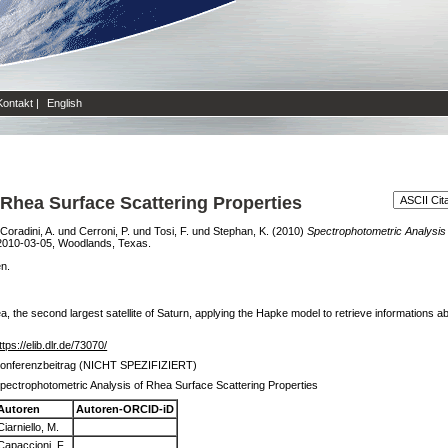
Kontakt
|
English
Rhea Surface Scattering Properties
Coradini, A.
und
Cerroni, P.
und
Tosi, F.
und
Stephan, K.
(2010)
Spectrophotometric Analysis 
 2010-03-05, Woodlands, Texas.
en.
 the second largest satellite of Saturn, applying the Hapke model to retrieve informations abo
ttps://elib.dlr.de/73070/
onferenzbeitrag (NICHT SPEZIFIZIERT)
pectrophotometric Analysis of Rhea Surface Scattering Properties
Autoren
Autoren-ORCID-iD
Ciarniello, M.
Capaccioni, F.