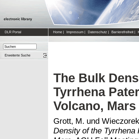
DLR Portal
Home
|
Impressum
|
Datenschutz
|
Barrierefreiheit
|
Erweiterte Suche
The Bulk Densi
Tyrrhena Pate
Volcano, Mars
Grott, M.
und
Wieczorek
Density of the Tyrrhena