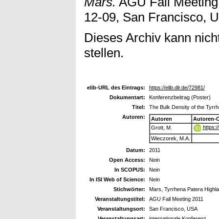
Mars.
AGU Fall Meeting 
12-09, San Francisco, 
Dieses Archiv kann nicht
stellen.
elib-URL des Eintrags:
https://elib.dlr.de/72981/
Dokumentart:
Konferenzbeitrag (Poster)
Titel:
The Bulk Density of the Tyrr
Autoren:
Autoren
Autoren-
https:
Grott, M.
Wieczorek, M.A.
Datum:
2011
Open Access:
Nein
In SCOPUS:
Nein
In ISI Web of Science:
Nein
Stichwörter:
Mars, Tyrrhena Patera Highla
Veranstaltungstitel:
AGU Fall Meeting 2011
Veranstaltungsort:
San Francisco, USA
Veranstaltungsart:
internationale Konferenz