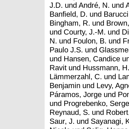
J.D.
und
André, N.
und
Banfield, D.
und
Barucci
Bingham, R.
und
Brown,
und
Courty, J.-M.
und
Di
N.
und
Foulon, B.
und
F
Paulo J.S.
und
Glassmei
und
Hansen, Candice
u
Ravit
und
Hussmann, H
Lämmerzahl, C.
und
Lam
Benjamin
und
Levy, Agn
Páramos, Jorge
und
Pon
und
Progrebenko, Serge
Reynaud, S.
und
Robert,
Saur, J.
und
Sayanagi, 