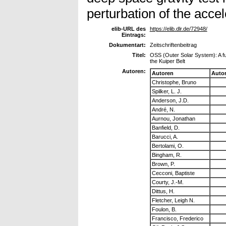
perturbation of the acc
elib-URL des
https://elib.dlr.de/72948/
Eintrags:
Dokumentart:
Zeitschriftenbeitrag
Titel:
OSS (Outer Solar System): A fu
the Kuiper Belt
Autoren:
Autoren
Auto
Christophe, Bruno
Spilker, L. J.
Anderson, J.D.
André, N.
Aurnou, Jonathan
Banfield, D.
Barucci, A.
Bertolami, O.
Bingham, R.
Brown, P.
Cecconi, Baptiste
Courty, J.-M.
Dittus, H.
Fletcher, Leigh N.
Foulon, B.
Francisco, Frederico