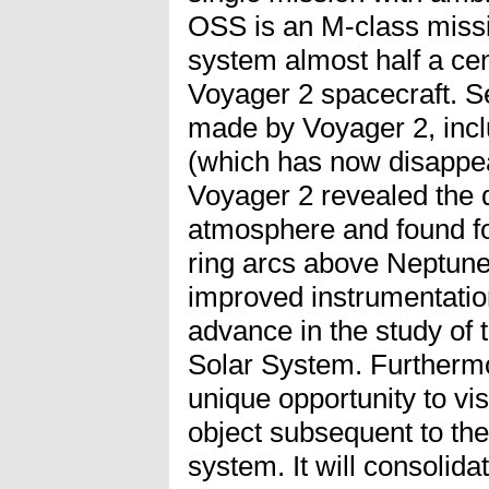
OSS is an M-class missi
system almost half a cent
Voyager 2 spacecraft. S
made by Voyager 2, incl
(which has now disappea
Voyager 2 revealed the 
atmosphere and found fo
ring arcs above Neptune.
improved instrumentation, 
advance in the study of t
Solar System. Furthermo
unique opportunity to vis
object subsequent to th
system. It will consolida