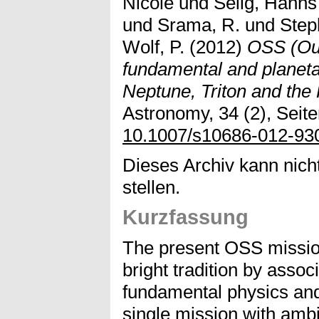
Nicole
und
Selig, Hanns
und
Srama, R.
und
Step
Wolf, P.
(2012)
OSS (Out
fundamental and planeta
Neptune, Triton and the 
Astronomy, 34 (2), Seite
10.1007/s10686-012-93
Dieses Archiv kann nicht
stellen.
Kurzfassung
The present OSS missio
bright tradition by asso
fundamental physics and
single mission with ambi