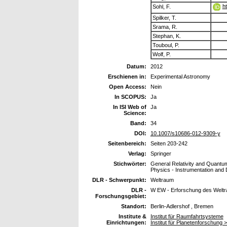
h
Sohl, F.
Spilker, T.
Srama, R.
Stephan, K.
Touboul, P.
Wolf, P.
Datum:
2012
Erschienen in:
Experimental Astronomy
Open Access:
Nein
In SCOPUS:
Ja
In ISI Web of
Ja
Science:
Band:
34
DOI:
10.1007/s10686-012-9309-y
Seitenbereich:
Seiten 203-242
Verlag:
Springer
Stichwörter:
General Relativity and Quantu
Physics - Instrumentation and 
DLR - Schwerpunkt:
Weltraum
DLR -
W EW - Erforschung des Welt
Forschungsgebiet:
Standort:
Berlin-Adlershof , Bremen
Institute &
Institut für Raumfahrtsysteme
Einrichtungen:
Institut für Planetenforschung 