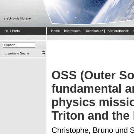
DLR Portal
Home
|
Impressum
|
Datenschutz
|
Barrierefreiheit
|
Erweiterte Suche
OSS (Outer So
fundamental a
physics missi
Triton and the
Christophe, Bruno
und
S