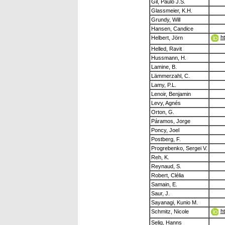
Gil, Paulo J.S.
Glassmeier, K.H.
Grundy, Will
Hansen, Candice
h
Helbert, Jörn
Helled, Ravit
Hussmann, H.
Lamine, B.
Lämmerzahl, C.
Lamy, P.L.
Lenoir, Benjamin
Levy, Agnés
Orton, G.
Páramos, Jorge
Poncy, Joel
Postberg, F.
Progrebenko, Sergei V.
Reh, K.
Reynaud, S.
Robert, Clélia
Samain, E.
Saur, J.
Sayanagi, Kunio M.
h
Schmitz, Nicole
Selig, Hanns