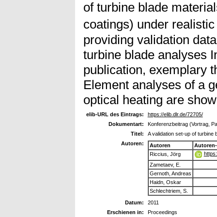
of turbine blade material
coatings) under realistic
providing validation dat
turbine blade analyses In
publication, exemplary t
Element analyses of a g
optical heating are show
elib-URL des Eintrags:
https://elib.dlr.de/72705/
Dokumentart:
Konferenzbeitrag (Vortrag, P
Titel:
A validation set-up of turbine
Autoren:
Autoren
Autoren
https
Riccius, Jörg
Zametaev, E.
Gernoth, Andreas
Haidn, Oskar
Schlechtriem, S.
Datum:
2011
Erschienen in:
Proceedings