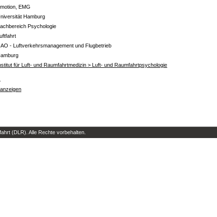
motion, EMG
niversität Hamburg
achbereich Psychologie
uftfahrt
 AO - Luftverkehrsmanagement und Flugbetrieb
amburg
nstitut für Luft- und Raumfahrtmedizin > Luft- und Raumfahrtpsychologie
s
 anzeigen
hrt (DLR). Alle Rechte vorbehalten.