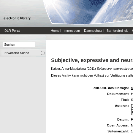
DLR Portal
Home
|
Impressum
|
Datenschutz
|
Barrierefreiheit
|
Erweiterte Suche
Subjective, expressive and neu
Kaiser, Anna-Magdalena
(2011)
Subjective, expressive a
Dieses Archiv kann nicht den Volltext zur Verfügung stell
elib-URL des Eintrags:
h
Dokumentart:
H
Titel:
S
Autoren:
Datum:
F
Open Access:
N
Seitenanzahl:
1