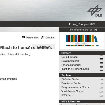
Freitag, 7. August 2026
Schriftgröße:
[-]
Text
[+]
Versenden
Drucken
pproach to human emotions
Blättern
ation, Universität Hamburg.
Neue Einträge
Dokumentenart
Erscheinungsjahr
Institute & Einrichtungen
Suchen
 human emotions
Einfache Suche
Erweiterte Suche
Programmatische Suche
Vordefinierte Suche
RSS-Feed
Hilfe & Kontakt