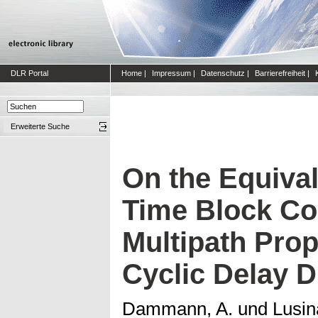
DLR Portal
Home
|
Impressum
|
Datenschutz
|
Barrierefreiheit
|
Erweiterte Suche
On the Equiva
Time Block Co
Multipath Prop
Cyclic Delay D
Dammann, A.
und
Lusin