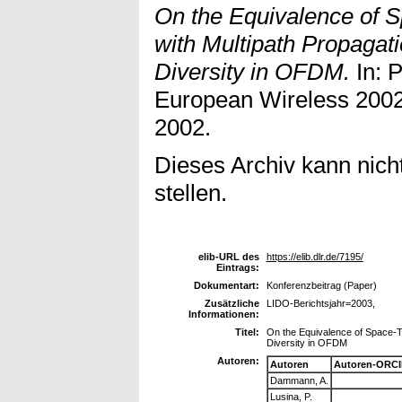
On the Equivalence of 
with Multipath Propagat
Diversity in OFDM.
In: 
European Wireless 2002
2002.
Dieses Archiv kann nicht
stellen.
elib-URL des
https://elib.dlr.de/7195/
Eintrags:
Dokumentart:
Konferenzbeitrag (Paper)
Zusätzliche
LIDO-Berichtsjahr=2003,
Informationen:
Titel:
On the Equivalence of Space-Ti
Diversity in OFDM
Autoren:
Autoren
Autoren-ORCI
Dammann, A.
Lusina, P.