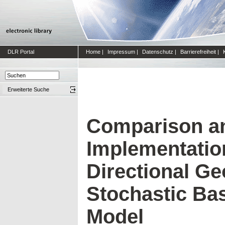
DLR Portal
Home
|
Impressum
|
Datenschutz
|
Barrierefreiheit
|
Erweiterte Suche
Comparison a
Implementation
Directional Ge
Stochastic Ba
Model