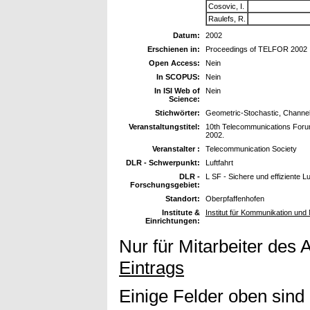
Cosovic, I.
Raulefs, R.
Datum:
2002
Erschienen in:
Proceedings of TELFOR 2002
Open Access:
Nein
In SCOPUS:
Nein
In ISI Web of
Nein
Science:
Stichwörter:
Geometric-Stochastic, Channel
Veranstaltungstitel:
10th Telecommunications Foru
2002.
Veranstalter :
Telecommunication Society
DLR - Schwerpunkt:
Luftfahrt
DLR -
L SF - Sichere und effiziente L
Forschungsgebiet:
Standort:
Oberpfaffenhofen
Institute &
Institut für Kommunikation und 
Einrichtungen:
Nur für Mitarbeiter des 
Eintrags
Einige Felder oben sind