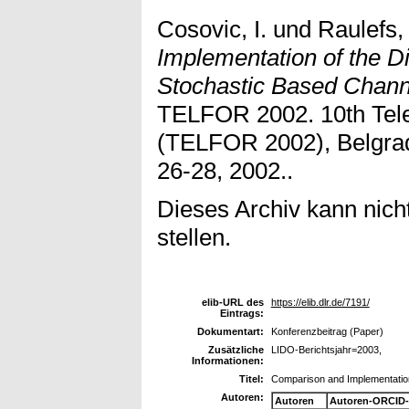
Cosovic, I.
und
Raulefs,
Implementation of the D
Stochastic Based Chann
TELFOR 2002. 10th Tel
(TELFOR 2002), Belgra
26-28, 2002..
Dieses Archiv kann nicht
stellen.
elib-URL des
https://elib.dlr.de/7191/
Eintrags:
Dokumentart:
Konferenzbeitrag (Paper)
Zusätzliche
LIDO-Berichtsjahr=2003,
Informationen:
Titel:
Comparison and Implementation
Autoren:
Autoren
Autoren-ORCID-