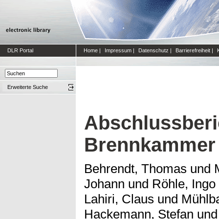
DLR Portal
Home
|
Impressum
|
Datenschutz
|
Barrierefreiheit
|
Erweiterte Suche
Abschlussberi
Brennkammer 
Behrendt, Thomas
und
Johann
und
Röhle, Ingo
Lahiri, Claus
und
Mühlba
Hackemann, Stefan
un