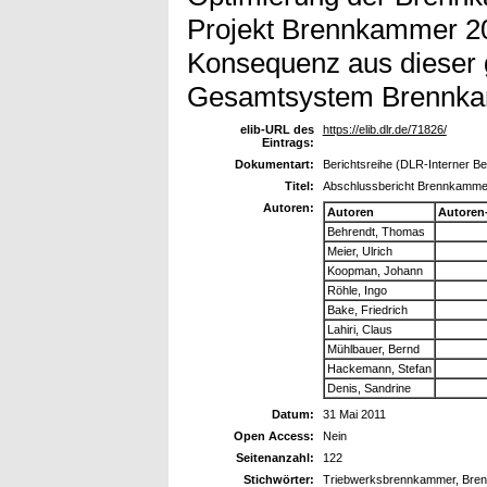
Projekt Brennkammer 20
Konsequenz aus dieser 
Gesamtsystem Brennk
elib-URL des
https://elib.dlr.de/71826/
Eintrags:
Dokumentart:
Berichtsreihe (DLR-Interner Be
Titel:
Abschlussbericht Brennkamme
Autoren:
Autoren
Autoren
Behrendt, Thomas
Meier, Ulrich
Koopman, Johann
Röhle, Ingo
Bake, Friedrich
Lahiri, Claus
Mühlbauer, Bernd
Hackemann, Stefan
Denis, Sandrine
Datum:
31 Mai 2011
Open Access:
Nein
Seitenanzahl:
122
Stichwörter:
Triebwerksbrennkammer, Bre