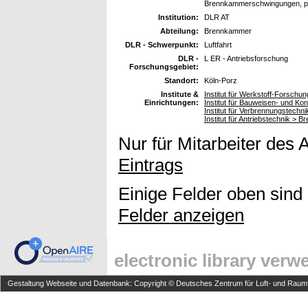
Brennkammerschwingungen, pil
Institution:
DLR AT
Abteilung:
Brennkammer
DLR - Schwerpunkt:
Luftfahrt
DLR -
L ER - Antriebsforschung
Forschungsgebiet:
Standort:
Köln-Porz
Institute &
Institut für Werkstoff-Forschu
Einrichtungen:
Institut für Bauweisen- und K
Institut für Verbrennungstechn
Institut für Antriebstechnik >
Nur für Mitarbeiter des 
Eintrags
Einige Felder oben sind
Felder anzeigen
electronic library ver
Gestaltung Webseite und Datenbank: Copyright © Deutsches Zentrum für Luft- und Raumfa