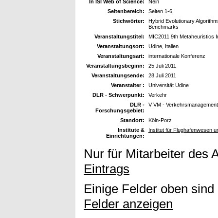
In ISI Web of Science:
Nein
Seitenbereich:
Seiten 1-6
Stichwörter:
Hybrid Evolutionary Algorith
Benchmarks
Veranstaltungstitel:
MIC2011 9th Metaheuristics I
Veranstaltungsort:
Udine, Italien
Veranstaltungsart:
internationale Konferenz
Veranstaltungsbeginn:
25 Juli 2011
Veranstaltungsende:
28 Juli 2011
Veranstalter :
Universität Udine
DLR - Schwerpunkt:
Verkehr
DLR -
V VM - Verkehrsmanagement
Forschungsgebiet:
Standort:
Köln-Porz
Institute &
Institut für Flughafenwesen u
Einrichtungen:
Nur für Mitarbeiter des 
Eintrags
Einige Felder oben sind
Felder anzeigen