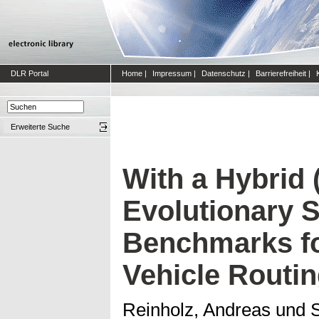
DLR Portal
Home
|
Impressum
|
Datenschutz
|
Barrierefreiheit
|
Erweiterte Suche
With a Hybrid 
Evolutionary S
Benchmarks fo
Vehicle Routi
Reinholz, Andreas
und
S