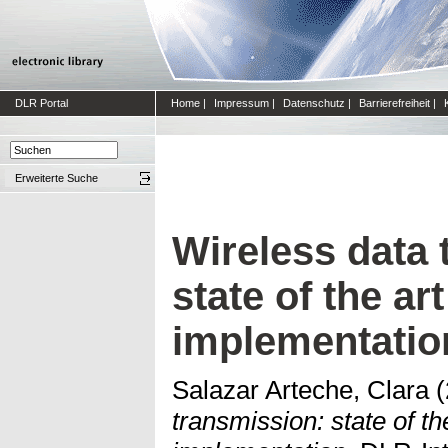
DLR Portal
Home
|
Impressum
|
Datenschutz
|
Barrierefreiheit
|
Erweiterte Suche
Wireless data 
state of the ar
implementatio
Salazar Arteche, Clara
(
transmission: state of th