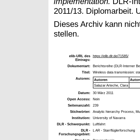
implementation.
DLR-Int
2011/13. Diplomarbeit. U
Dieses Archiv kann nicht
stellen.
elib-URL des
https://elib.dlr.de/71585/
Eintrags:
Dokumentart:
Berichtsreihe (DLR-Interner Ber
Titel:
Wireless data transmission: sta
Autoren:
Autoren
Autor
Salazar Arteche, Clara
Datum:
30 März 2011
Open Access:
Nein
Seitenanzahl:
239
Stichwörter:
Analytic hierarchy Process, Mult
Institution:
University of Navarra
DLR - Schwerpunkt:
Luftfahrt
DLR -
L AR - Starrflüglerforschung
Forschungsgebiet: