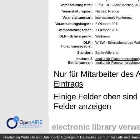
Veranstaltungstitel:
EPSC-DPS Joint Meeting 201
Veranstaltungsort:
Nantes, France
Veranstaltungsart:
internationale Konferenz
Veranstaltungsbeginn:
2 Oktober 2011
Veranstaltungsende:
7 Oktober 2011
DLR - Schwerpunkt:
Weltraum
DLR -
W EW - Erforschung des Wel
Forschungsgebiet:
Standort:
Berlin-Adlershof
Institute &
Institut für Planetenforschun
Einrichtungen:
Institut für Planetenforschung
Nur für Mitarbeiter des 
Eintrags
Einige Felder oben sind
Felder anzeigen
electronic library ver
Gestaltung Webseite und Datenbank: Copyright © Deutsches Zentrum für Luft- und Raumfa