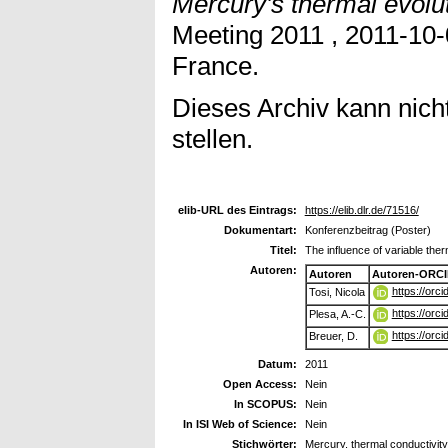
Mercury's thermal evolut
Meeting 2011 , 2011-10-
France.
Dieses Archiv kann nicht
stellen.
elib-URL des Eintrags:
https://elib.dlr.de/71516/
Dokumentart:
Konferenzbeitrag (Poster)
Titel:
The influence of variable the
Autoren:
Autoren
Autoren-ORCI
https://orc
Tosi, Nicola
https://orc
Plesa, A.-C.
https://orc
Breuer, D.
Datum:
2011
Open Access:
Nein
In SCOPUS:
Nein
In ISI Web of Science:
Nein
Stichwörter:
Mercury, thermal conductivity