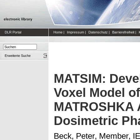
DLR Portal
Home
|
Impressum
|
Datenschutz
|
Barrierefreiheit
|
Erweiterte Suche
MATSIM: Devel
Voxel Model of
MATROSHKA A
Dosimetric P
Beck, Peter, Member, 