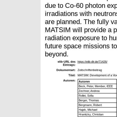
due to Co-60 photon exp
irradiations with neutro
are planned. The fully v
MATSIM will provide a pe
radiation exposure to h
future space missions t
beyond.
elib-URL des
https://elib.dlr.de/71426/
Eintrags:
Dokumentart:
Zeitschriftenbeitrag
Titel:
MATSIM: Development of a Vox
Autoren:
Autoren
Beck, Peter, Member, IEEE
Zechner, Andrea
Rollet, Sofia
Berger, Thomas
Bergmann, Robert
Hajek, Michael
Hranitzky, Christian