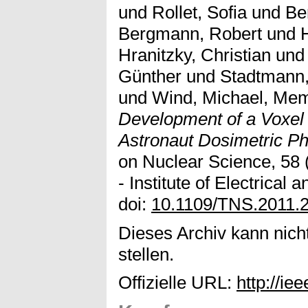
und
Rollet, Sofia
und
Be
Bergmann, Robert
und
Hranitzky, Christian
un
Günther
und
Stadtmann
und
Wind, Michael, Me
Development of a Voxe
Astronaut Dosimetric P
on Nuclear Science, 58 
- Institute of Electrical
doi:
10.1109/TNS.2011.
Dieses Archiv kann nicht
stellen.
Offizielle URL:
http://ie