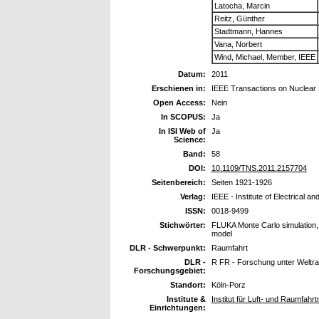
Latocha, Marcin
Reitz, Günther
Stadtmann, Hannes
Vana, Norbert
Wind, Michael, Member, IEEE
Datum:
2011
Erschienen in:
IEEE Transactions on Nuclear
Open Access:
Nein
In SCOPUS:
Ja
In ISI Web of
Ja
Science:
Band:
58
DOI:
10.1109/TNS.2011.2157704
Seitenbereich:
Seiten 1921-1926
Verlag:
IEEE - Institute of Electrical a
ISSN:
0018-9499
Stichwörter:
FLUKA Monte Carlo simulation
model
DLR - Schwerpunkt:
Raumfahrt
DLR -
R FR - Forschung unter Welt
Forschungsgebiet:
Standort:
Köln-Porz
Institute &
Institut für Luft- und Raumfahrt
Einrichtungen: