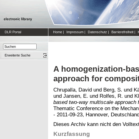
DLR Portal
Home
|
Impressum
|
Datenschutz
|
Barrierefreiheit
|
Erweiterte Suche
A homogenization-bas
approach for composit
Chrupalla, David
und
Berg, S.
und
Kä
und
Jansen, E.
und
Rolfes, R.
und
K
based two-way multiscale approach f
Thematic Conference on the Mechan
- 2011-09-23, Hannover, Deutschland
Dieses Archiv kann nicht den Volltext
Kurzfassung