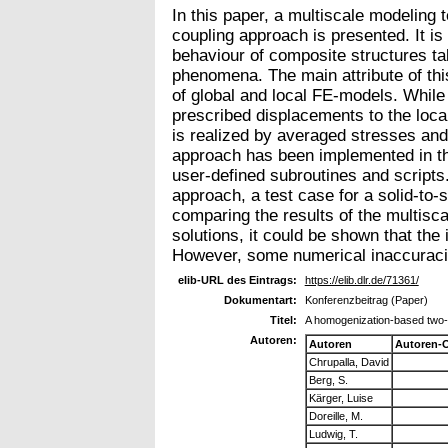
In this paper, a multiscale modeling 
coupling approach is presented. It i
behaviour of composite structures tak
phenomena. The main attribute of thi
of global and local FE-models. While 
prescribed displacements to the local
is realized by averaged stresses and
approach has been implemented in
user-defined subroutines and scripts. T
approach, a test case for a solid-to-
comparing the results of the multisc
solutions, it could be shown that th
However, some numerical inaccuracie
elib-URL des Eintrags:
https://elib.dlr.de/71361/
Dokumentart:
Konferenzbeitrag (Paper)
Titel:
A homogenization-based two-
Autoren:
Autoren
Autoren-
Chrupalla, David
Berg, S.
Kärger, Luise
Doreille, M.
Ludwig, T.