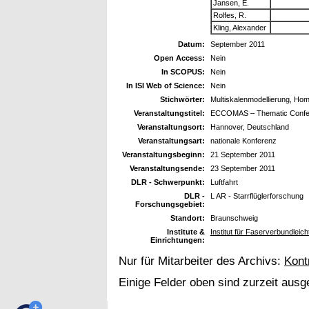
Jansen, E.
Rolfes, R.
Kling, Alexander
Datum:
September 2011
Open Access:
Nein
In SCOPUS:
Nein
In ISI Web of Science:
Nein
Stichwörter:
Multiskalenmodellierung, H
Veranstaltungstitel:
ECCOMAS – Thematic Confer
Veranstaltungsort:
Hannover, Deutschland
Veranstaltungsart:
nationale Konferenz
Veranstaltungsbeginn:
21 September 2011
Veranstaltungsende:
23 September 2011
DLR - Schwerpunkt:
Luftfahrt
DLR -
L AR - Starrflüglerforschung
Forschungsgebiet:
Standort:
Braunschweig
Institute &
Institut für Faserverbundleic
Einrichtungen:
Nur für Mitarbeiter des Archivs:
Kont
Einige Felder oben sind zurzeit ausg