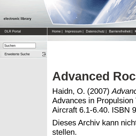
DLR Portal
Home
|
Impressum
|
Datenschutz
|
Barrierefreiheit
|
Erweiterte Suche
Advanced Roc
Haidn, O.
(2007)
Advanc
Advances in Propulsion
Aircraft 6.1-6.40. ISBN
Dieses Archiv kann nicht
stellen.