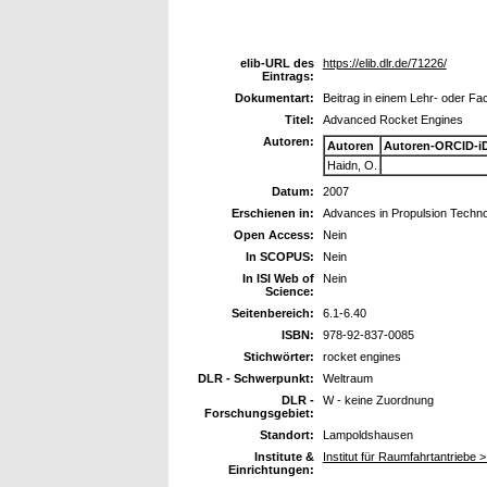
elib-URL des
https://elib.dlr.de/71226/
Eintrags:
Dokumentart:
Beitrag in einem Lehr- oder F
Titel:
Advanced Rocket Engines
Autoren:
Autoren
Autoren-ORCID-i
Haidn, O.
Datum:
2007
Erschienen in:
Advances in Propulsion Technol
Open Access:
Nein
In SCOPUS:
Nein
In ISI Web of
Nein
Science:
Seitenbereich:
6.1-6.40
ISBN:
978-92-837-0085
Stichwörter:
rocket engines
DLR - Schwerpunkt:
Weltraum
DLR -
W - keine Zuordnung
Forschungsgebiet:
Standort:
Lampoldshausen
Institute &
Institut für Raumfahrtantriebe 
Einrichtungen: