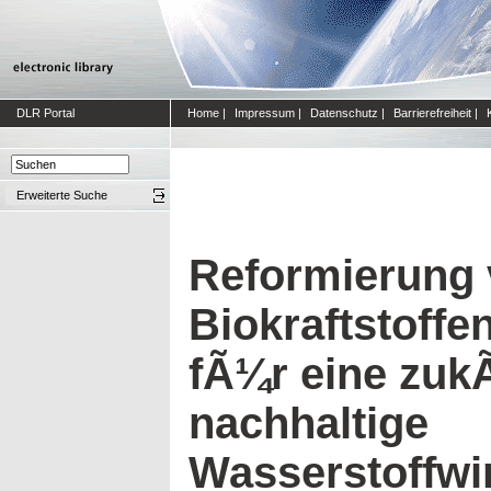
DLR Portal
Home
|
Impressum
|
Datenschutz
|
Barrierefreiheit
|
Erweiterte Suche
Reformierung
Biokraftstoffen
fÃ¼r eine zuk
nachhaltige
Wasserstoffwir