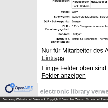
Herausgeber:
Herausgeber
Herausgeber
Böck, Barbara
Verlag:
Wiley
Stichwörter:
Wasserstofferzeugung, Biokraft
DLR - Schwerpunkt:
Energie
DLR -
E EV - Energieverfahrenstechn
Forschungsgebiet:
Standort:
Stuttgart
Institute &
Institut für Technische Therm
Einrichtungen:
Nur für Mitarbeiter des 
Eintrags
Einige Felder oben sind
Felder anzeigen
electronic library ver
Gestaltung Webseite und Datenbank: Copyright © Deutsches Zentrum für Luft- und Raumfa