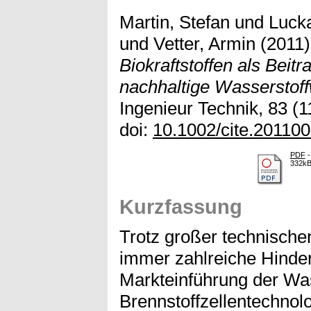
Martin, Stefan
und
Lucka
und
Vetter, Armin
(2011
Biokraftstoffen als Beit
nachhaltige Wasserstoffw
Ingenieur Technik, 83 (1
doi:
10.1002/cite.20110
PDF
-
332k
Kurzfassung
Trotz großer technischer
immer zahlreiche Hindern
Markteinführung der Was
Brennstoffzellentechno