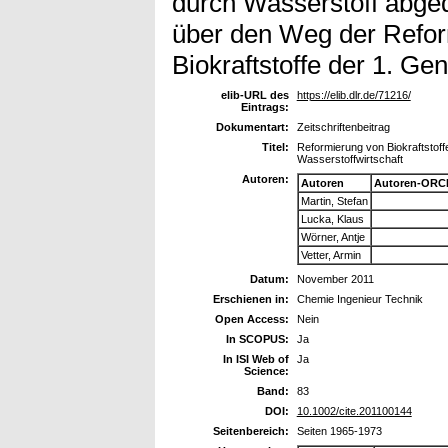
durch Wasserstoff abge
über den Weg der Refor
Biokraftstoffe der 1. Ge
elib-URL des
https://elib.dlr.de/71216/
Eintrags:
Dokumentart:
Zeitschriftenbeitrag
Titel:
Reformierung von Biokraftstoff
Wasserstoffwirtschaft
Autoren:
Autoren
Autoren-ORCI
Martin, Stefan
Lucka, Klaus
Wörner, Antje
Vetter, Armin
Datum:
November 2011
Erschienen in:
Chemie Ingenieur Technik
Open Access:
Nein
In SCOPUS:
Ja
In ISI Web of
Ja
Science:
Band:
83
DOI:
10.1002/cite.201100144
Seitenbereich:
Seiten 1965-1973